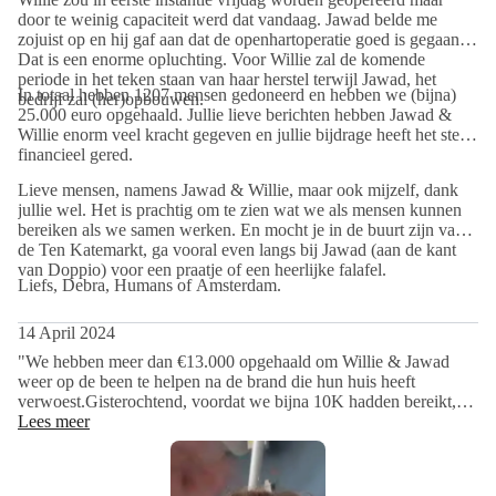
door te weinig capaciteit werd dat vandaag. Jawad belde me
their story. Read it here:
zojuist op en hij gaf aan dat de openhartoperatie goed is gegaan.
"Ten years ago, Jawad suddenly appeared at my door. His 
Dat is een enorme opluchting. Voor Willie zal de komende
business partner had scammed him. As a result, he lost his 
periode in het teken staan van haar herstel terwijl Jawad, het
In totaal hebben 1207 mensen gedoneerd en hebben we (bijna)
bedrijf zal (her)opbouwen.
restaurant, divorced, and no longer had a roof over his head. I 
25.000 euro opgehaald. Jullie lieve berichten hebben Jawad &
said, "Come on in." We met in 1997 when he rented a room from 
Willie enorm veel kracht gegeven en jullie bijdrage heeft het stel
financieel gered.
my sister. He had a crush on me then, but I always held off. My 
ex-husband was an alcoholic. We were married for fourteen years. 
Lieve mensen, namens Jawad & Willie, maar ook mijzelf, dank
jullie wel. Het is prachtig om te zien wat we als mensen kunnen
While I took care of the children and ran a clothing company, the 
bereiken als we samen werken. En mocht je in de buurt zijn van
money I earned he spent on alcohol. I ended the marriage when I 
de Ten Katemarkt, ga vooral even langs bij Jawad (aan de kant
van Doppio) voor een praatje of een heerlijke falafel.
found out he was cheating on me. After we divorced, I didn't feel 
Liefs, Debra, Humans of Amsterdam.
the need to start a new relationship. So Jawad and I have been 
friends since we met; however, that changed in 2012 when he 
14 April 2024
suddenly appeared at my doorstep. Let's just say it became a 
"We hebben meer dan €13.000 opgehaald om Willie & Jawad
romantic relationship.'
weer op de been te helpen na de brand die hun huis heeft
verwoest.Gisterochtend, voordat we bijna 10K hadden bereikt,
Jawad: 'At that time, we didn't have much. My business partner 
ging ik naar de markt om het aan Jawad te vertellen. Natuurlijk
Lees meer
scammed me, and Willie was still in debt because the cleaning 
moesten we Willie bellen die nog steeds in het ziekenhuis ligt te
wachten op een bypassoperatie. Willie's grootste angst is dat ze
company she ran with her son got into trouble during the financial 
jullie allemaal niet persoonlijk kan bedanken. Ik vertelde haar dat
crises. Back then, she lived off a weekly budget of 11.40 euros. 