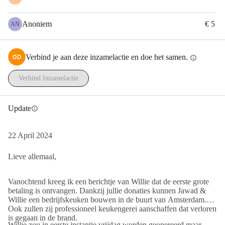
As I'm writing this, Jawad has returned to the market, determined 
to rebuild what was lost, one step at a time. Jawad will cook all 
Anoniem
€ 5
AN
dishes by hand for as long as needed. But for them to get back on 
their feet, 
they need financial support.
Verbind je aan deze inzamelactie en doe het samen.
info
The funds raised will be used to cover some of the damage that 
isn't covered by the insurance, such as professional cooking 
Verbind Inzamelactie
equipment. That way, Jawad can provide more income while 
Willie recovers in hospital.
Update
If you are able to contribute, it will make a huge difference, and if 
info
you are in Amsterdam, please visit Jawad at Tyros (On the side of 
Doppio). You will not only have an incredible meal, but you will 
22 April 2024
also be of immense support in helping them rebuild their life.
Lieve allemaal,
_
Lebanese Foodkar Tyros is a food truck on the Ten Kate market 
Vanochtend kreeg ik een berichtje van Willie dat de eerste grote
run by Willie and Jawad, built from scratch when they had 
betaling is ontvangen. Dankzij jullie donaties kunnen Jawad &
nothing. Both of them had plenty of roadblocks in their life, but 
Willie een bedrijfskeuken bouwen in de buurt van Amsterdam.
Ook zullen zij professioneel keukengerei aanschaffen dat verloren
together, they managed to build something beautiful from their 
is gegaan in de brand.
love for each other, family, food, and people. In 2022, I covered 
Willie zou in eerste instantie vrijdag worden geopereerd maar