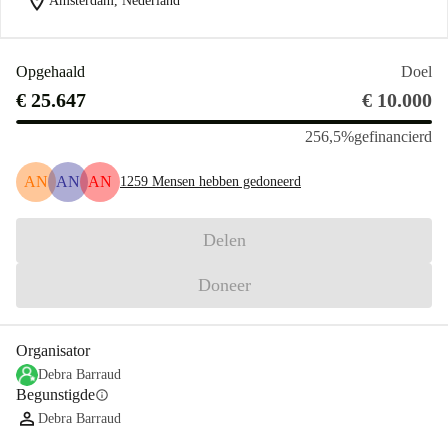
location_on
Amsterdam, Nederland
Opgehaald
Doel
€ 25.647
€ 10.000
256,5%
gefinancierd
AN
AN
AN
1259
Mensen hebben gedoneerd
Delen
Doneer
Organisator
Debra Barraud
Begunstigde
info
Debra Barraud