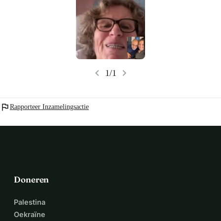
jullie het begrijpen en weten hoeveel dit voor haar en Jawad
About four years ago, we started selling falafel. That was because 
betekent.De schade van de brand is groot en het zal veel tijd
kosten om te herbouwen. Daarom houd ik, ook al hebben we ons
we couldn't find good fresh falafel anywhere in Amsterdam. I'm 
streefbedrag van 10K overschreden, de inzameling nog een
from Lebanon and have worked with some of the best chefs in the 
maand open. Deze week ga ik langs hun foodtruck om wat flyers
op te hangen waarin wordt uitgelegd wat er is gebeurd, en ik zal
country. We started making falafel on a camping gas stove at 
er een QR-code aan toevoegen zodat mensen nog steeds kunnen
various markets and fairs, but our dream was always to have a 
doneren.Ik wil jullie allemaal nogmaals bedanken dat jullie er
chevron_left
chevron_right
1/1
food truck on the Ten Kate market. That's because Willie was 
waren wanneer het het meest nodig was. Voor jullie
zorgzaamheid. Het maakt echt een groot verschil.Voor nu ga ik
born in this neighborhood. A few years ago, we finally got a spot 
een flinke dut doen.Ik houd jullie op de hoogte via
here. During our first three weeks here, we only handed out free 
@humansofamsterdam X Debra."
flag
Rapporteer Inzamelingsactie
falafel. I knew if the people tasted our food, they would come 
back. It worked because, after those weeks, business started to go 
well. Our secret is that we get up early every morning to prepare 
the food, so it's always fresh.'
Willie: "Jawad is in charge of the kitchen, and I clean up after 
him.'
Doneren
Jawad: "I couldn't have done it without Willie."
Willie: 'Jawad treats me like a princess. When we get home in the 
Palestina
evening after a long workday, he still cooks me an entire meal. 
Oekraïne
Since we've been in a relationship, I've probably gained 12 kilos, 