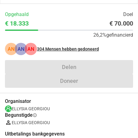
Opgehaald
Doel
€ 18.333
€ 70.000
26,2%
gefinancierd
AN
AN
AN
304
Mensen hebben gedoneerd
Delen
Doneer
Organisator
ELLYSIA GEORGIOU
Begunstigde
info
ELLYSIA GEORGIOU
Uitbetalings bankgegevens