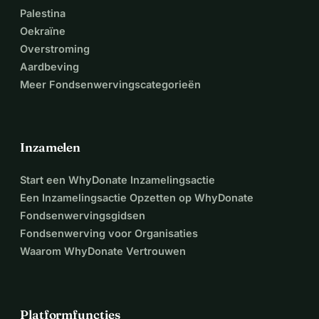
financiële zorgen in 2024, zodat hij zijn leven sterker dan 
Palestina
ooit kan opbouwen.
Oekraïne
Overstroming
Voor donaties buiten whydonate.com zie het volgende
Aardbeving
Meer Fondsenwervingscategorieën
Revolut - +357-99337550 - @ellysi15l
Paypal - loaluxuriesltd@gmail.com - +357-99337550
Inzamelen
AlphaBank Griekenland - IBAN- 
GR4301406210621002340023624 - ELLYSIA GEORGIOU - 
Start een WhyDonate Inzamelingsactie
IRIS - + 306 981960038
Een Inzamelingsactie Opzetten op WhyDonate
Fondsenwervingsgidsen
Bank of Cyprus - IBAN- CY72002001950000357010442635 
Fondsenwerving voor Organisaties
- ELLYSIA MICHAEL GEORGHIOU - quickpay - +357-
Waarom WhyDonate Vertrouwen
99337550
........................................................................................................
........................................................................................................
Platformfuncties