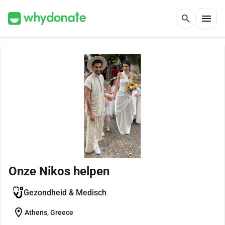
menu
search
Onze Nikos helpen
Gezondheid & Medisch
location_on
Athens, Greece