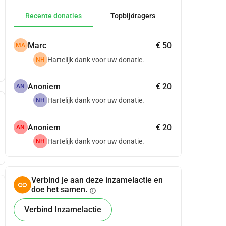
Recente donaties
Topbijdragers
Marc
€ 50
MA
Hartelijk dank voor uw donatie.
NH
Anoniem
€ 20
AN
Hartelijk dank voor uw donatie.
NH
Anoniem
€ 20
AN
Hartelijk dank voor uw donatie.
NH
Verbind je aan deze inzamelactie en
doe het samen.
info
Verbind Inzamelactie