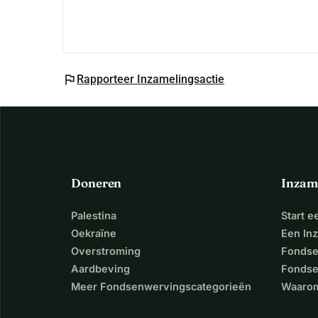
flag
Rapporteer Inzamelingsactie
Doneren
Inzam
Palestina
Start 
Oekraïne
Een In
Overstroming
Fondse
Aardbeving
Fondse
Meer Fondsenwervingscategorieën
Waarom