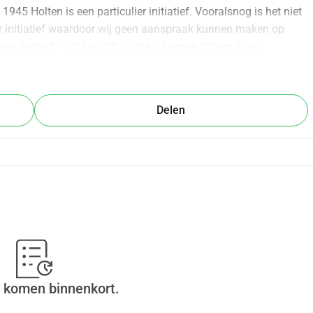
5 Holten is een particulier initiatief. Vooralsnog is het niet 
er initiatief waardoor wij geen aanspraak kunnen maken op 
ijs gesteld zodat wij dit jaarlijks kunnen blijven doen.
Delen
 komen binnenkort.