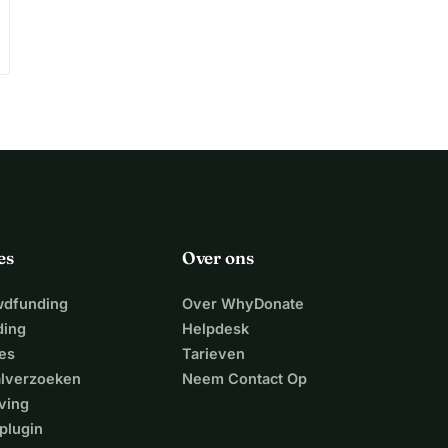
es
Over ons
wdfunding
Over WhyDonate
ding
Helpdesk
es
Tarieven
alverzoeken
Neem Contact Op
ving
plugin