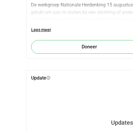
De werkgroep Nationale Herdenking 15 augustus 194
gelukt om aan te sluiten bij een stichting of and
subsidies. Een kleine donatie wordt derhalve op pr
Lees meer
Doneer
Update
info
Updates