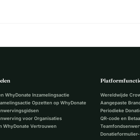
elen
Platformfuncti
een WhyDonate Inzamelingsactie
Wereldwijde Cro
zamelingsactie Opzetten op WhyDonate
Aangepaste Bran
nwervingsgidsen
Periodieke Donati
nwerving voor Organisaties
QR-code en Beta
 WhyDonate Vertrouwen
Teamfondsenwer
Donatieformulier-