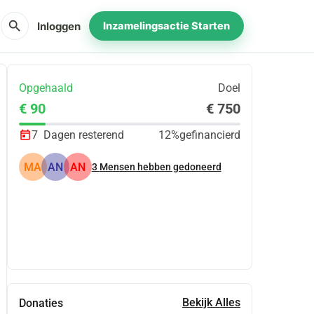
search
Inloggen
Inzamelingsactie Starten
Opgehaald
Doel
€ 90
€ 750
7
Dagen resterend
12%
gefinancierd
MA
AN
AN
3
Mensen hebben gedoneerd
Delen
Doneer
Bekijk Alles
Donaties