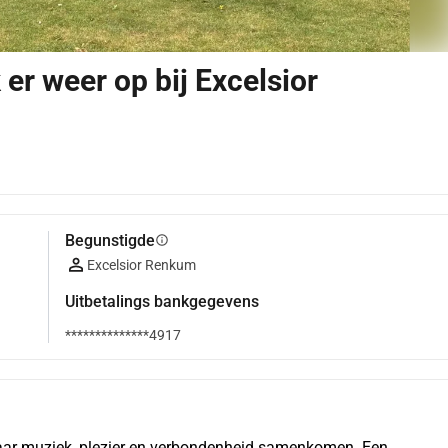
er weer op bij Excelsior
Begunstigde
info
Excelsior Renkum
Uitbetalings bankgegevens
**************4917
waar muziek, plezier en verbondenheid samenkomen. Een 