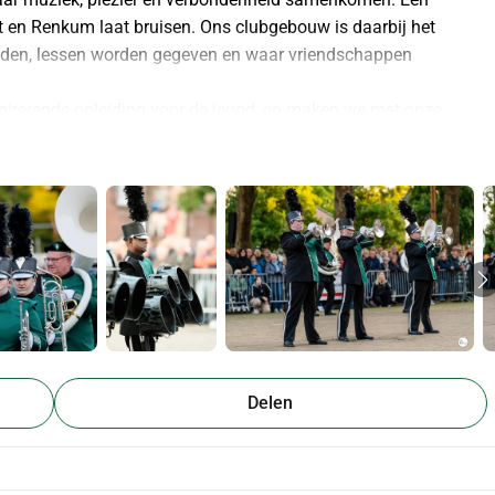
dt en Renkum laat bruisen. Ons clubgebouw is daarbij het 
inden, lessen worden gegeven en waar vriendschappen 
irerende opleiding voor de jeugd, en maken we met onze 
mensen met een beperking. Samen vormen we een warme, 
m muziek te beleven.
ersleten, de isolatie is slecht en binnen heeft het gebouw 
vatie komt onze muziekvereniging letterlijk én figuurlijk in de 
uw toekomstbestendig maken door:
es en schade te voorkomen
e en een lagere energievraag, zodat we kosten besparen en 
Delen
t er een fijne, veilige en inspirerende omgeving ontstaat voor 