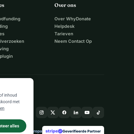
es
Over ons
wdfunding
Over WhyDonate
ding
Helpdesk
es
Tarieven
alverzoeken
Neem Contact Op
ving
plugin
 of inhoud
akkoord met
 en
teer alles
stripe
Gemaakt in Europa
★
Geverifieerde Partner
check