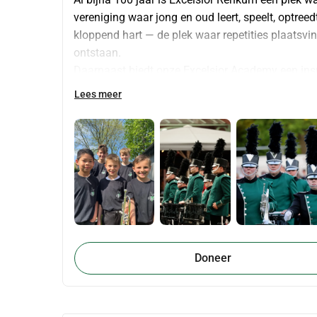
vereniging waar jong en oud leert, speelt, optree
kloppend hart — de plek waar repetities plaatsv
ontstaan.
Daarnaast biedt onze Excelsior Academy een insp
slagwerkgroep SLAG muziek toegankelijk voor 
Lees meer
inclusieve vereniging waar iedereen welkom is o
Maar… ons gebouw kan niet meer mee. Het dak is v
dringend een grote opknapbeurt nodig. Zonder reno
problemen.
Wat gaan we doen? 
Met deze crowdfunding willen we het clubgebo
• Een volledig nieuw dak te plaatsen om lekkag
• Het gebouw te verduurzamen door betere isolati
Doneer
onze ecologische voetafdruk verkleinen
• De binnenruimte te renoveren en verbeteren, zoda
repetities en lessen