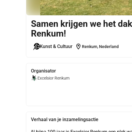
Samen krijgen we het dak 
Renkum!
location_on
Kunst & Cultuur
Renkum, Nederland
Organisator
Excelsior Renkum
Verhaal van je inzamelingsactie
Al bijna 100 jaar is Excelsior Renkum een plek 