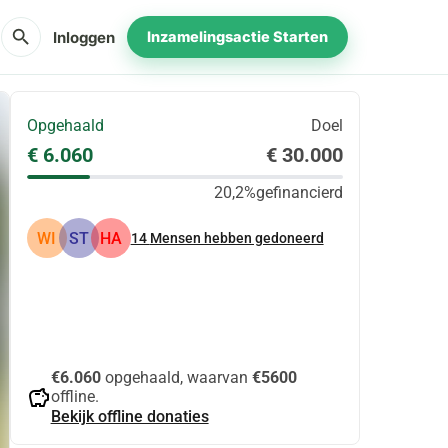
search
Inloggen
Inzamelingsactie Starten
Opgehaald
Doel
€ 6.060
€ 30.000
20,2%
gefinancierd
WI
ST
HA
14
Mensen hebben gedoneerd
Delen
Doneer
€6.060
opgehaald, waarvan
€5600
savings
offline.
Bekijk offline donaties