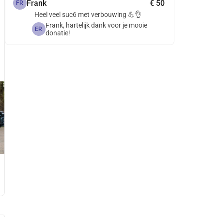
Frank
€ 50
FR
Heel veel suc6 met verbouwing 💪👌
Frank, hartelijk dank voor je mooie
ER
donatie!