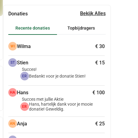
Bekijk Alles
Donaties
Recente donaties
Topbijdragers
Wilma
€ 30
WI
Stien
€ 15
ST
Succes!
Bedankt voor je donatie Stien!
ER
Hans
€ 100
HA
Succes met jullie Aktie
Hans, hartelijk dank voor je mooie
ER
donatie! Geweldig.
Anja
€ 25
AN