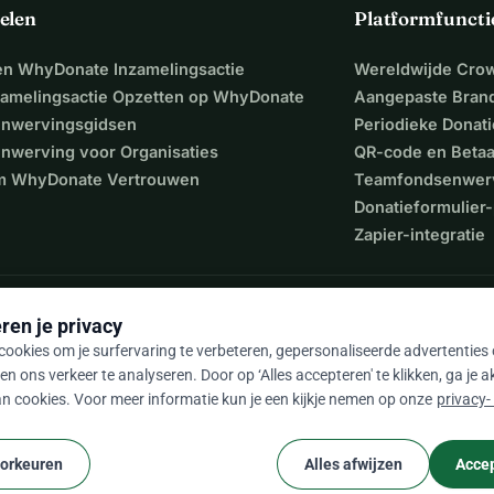
elen
Platformfuncti
een WhyDonate Inzamelingsactie
Wereldwijde Cro
puugzat 
zamelingsactie Opzetten op WhyDonate
Aangepaste Bran
rleg over datum/locatie).
nwervingsgidsen
Periodieke Donati
nwerving voor Organisaties
QR-code en Beta
and Excelsior Renkum 
 WhyDonate Vertrouwen
Teamfondsenwer
(in overleg over datum/locatie).
Donatieformulier-
Zapier-integratie
 gebouw 
rnieuwde clubgebouw.
ren je privacy
stap verder. Met jouw steun kunnen we blijven doen waar we 
ookies om je surfervaring te verbeteren, gepersonaliseerde advertenties
en ons verkeer te analyseren. Door op ‘Alles accepteren' te klikken, ga je 
n Renkum laten klinken!
n cookies. Voor meer informatie kun je een kijkje nemen op onze
privacy-
r Renkum! Deel deze actie met vrienden, familie en 
9 / 5 op basis van 500+ reviews
weer op!
oorkeuren
Alles afwijzen
Accep
cookie
e voorwaarden
Cookie-instellingen