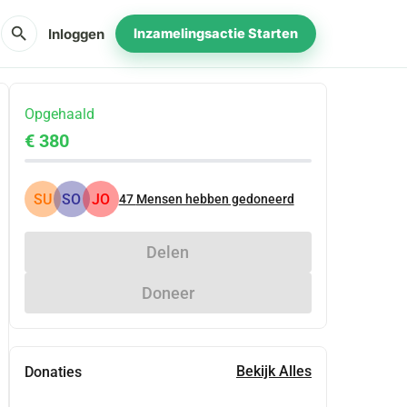
search
Inloggen
Inzamelingsactie Starten
Opgehaald
€ 380
SU
SO
JO
47
Mensen hebben gedoneerd
Delen
Doneer
Bekijk Alles
Donaties