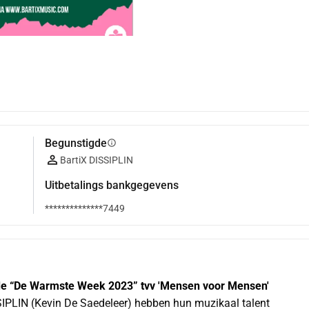
Begunstigde
info
BartiX DISSIPLIN
Uitbetalings bankgegevens
**************7449
or de “De Warmste Week 2023” tvv 'Mensen voor Mensen'
IPLIN (Kevin De Saedeleer) hebben hun muzikaal talent 