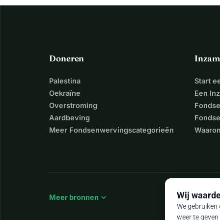
Doneren
Inzam
Palestina
Start 
Oekraïne
Een In
Overstroming
Fondse
Aardbeving
Fondse
Meer Fondsenwervingscategorieën
Waarom
Wij waarde
expand_more
Meer bronnen
We gebruiken c
weer te geven 