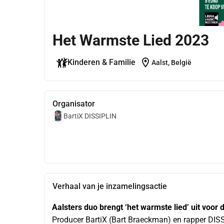
Het Warmste Lied 2023
location_on
Kinderen & Familie
Aalst, België
Organisator
BartiX DISSIPLIN
Verhaal van je inzamelingsactie
Aalsters duo brengt ‘het warmste lied’ uit vo
Producer BartiX (Bart Braeckman) en rapper DISS