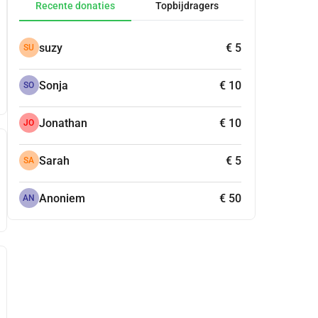
Recente donaties
Topbijdragers
suzy
€ 5
SU
Sonja
€ 10
SO
Jonathan
€ 10
JO
Sarah
€ 5
SA
Anoniem
€ 50
AN