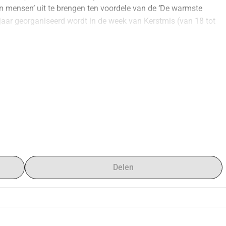
mensen’ uit te brengen ten voordele van de ‘De warmste 
r jaar georganiseerd wordt in de week van Kerstmis (van 18 tot 
t thema van De Warmste Week en tegelijk de werking van de 
 Een organisatie die dit jaar hun 30 jarig bestaan viert.
zorge’ ligt ook rapper DISSIPLIN nauw aan het hart: “Ikzelf 
 dingen gezien die andere kinderen niet zagen en juist daarom 
n van mijn vader (Ex-president van Blue Angels MC Belgium). 
 van Bart (BartiX) en Libra Music Records om samen een 
t eerlijke kansen en een goede jeugd!.” Aldus Dissiplin.
acties errond, een mooi bedrag te kunnen schenken.
ankopen voor vijf Euro via www.BartiXmusic.com of een 
meer info kan je steeds contact opnemen via 
Delen
ia www.BartiXmusic.com: