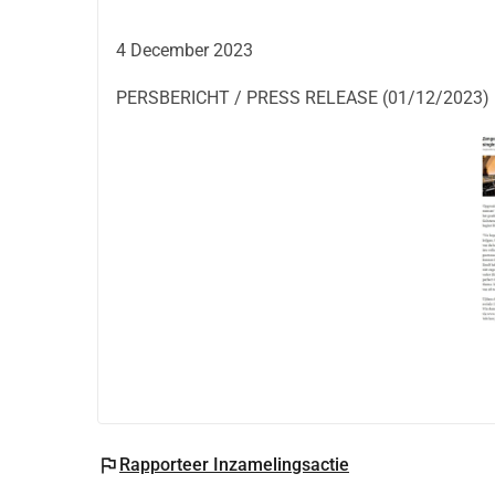
De projecten van De Warmste Week, de Aalsterse 
4 December 2023
PERSBERICHT / PRESS RELEASE (01/12/2023)
flag
Rapporteer Inzamelingsactie