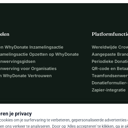
elen
Platformfuncti
een WhyDonate Inzamelingsactie
Wereldwijde Cro
zamelingsactie Opzetten op WhyDonate
Aangepaste Bran
nwervingsgidsen
Periodieke Donati
nwerving voor Organisaties
QR-code en Beta
 WhyDonate Vertrouwen
Teamfondsenwer
Donatieformulier-
Zapier-integratie
ren je privacy
ookies om je surfervaring te verbeteren, gepersonaliseerde advertenties
en ons verkeer te analyseren. Door op ‘Alles accepteren' te klikken, ga je 