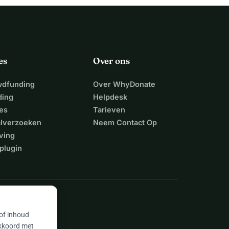
es
Over ons
wdfunding
Over WhyDonate
ding
Helpdesk
es
Tarieven
alverzoeken
Neem Contact Op
ving
plugin
 of inhoud
akkoord met