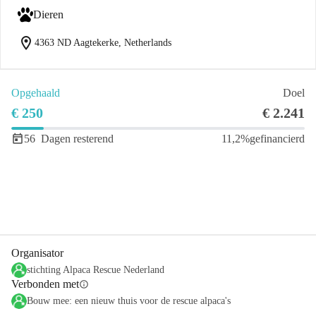
Dieren
location_on
4363 ND Aagtekerke, Netherlands
Opgehaald
Doel
€ 250
€ 2.241
56
Dagen resterend
11,2%
gefinancierd
Delen
Doneer
Organisator
stichting Alpaca Rescue Nederland
Verbonden met
info
Bouw mee: een nieuw thuis voor de rescue alpaca's