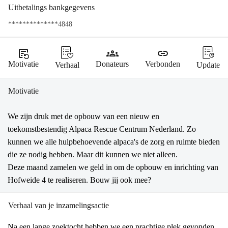
Uitbetalings bankgegevens
**************4848
source_notes
groups
link
Motivatie
Donateurs
Verbonden
Verhaal
Update
Motivatie
We zijn druk met de opbouw van een nieuw en 
toekomstbestendig Alpaca Rescue Centrum Nederland. Zo 
kunnen we alle hulpbehoevende alpaca's de zorg en ruimte bieden 
die ze nodig hebben. Maar dit kunnen we niet alleen.
Deze maand zamelen we geld in om de opbouw en inrichting van 
Hofweide 4 te realiseren. Bouw jij ook mee?
Verhaal van je inzamelingsactie
Na een lange zoektocht hebben we een prachtige plek gevonden 