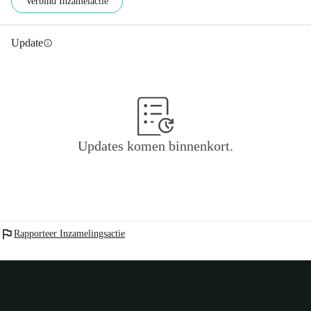
Verbind Inzamelactie
Update
info
Updates komen binnenkort.
flag
Rapporteer Inzamelingsactie