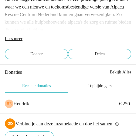
waar we een nieuwe en toekomstbestendige versie van Alpaca 
Rescue Centrum Nederland kunnen gaan verwezenlijken. Zo 
kunnen we alle hulpbehoevende alpaca's de zorg en ruimte bieden 
die ze nodig hebben.
Maar voordat de rescue alpaca’s de nieuwe weides kunnen 
Lees meer
verkennen, moet er nog heel veel gebeuren. Dat kunnen we niet 
allen. Daarom zamelen we zo veel mogelijk geld in om de 
Doneer
Delen
opbouw en inrichting van de weides te realiseren. Bouw jij ook 
mee?
Donaties
Bekijk Alles
Recente donaties
Topbijdragers
Hendrik
€ 250
HE
Verbind je aan deze inzamelactie en doe het samen.
info