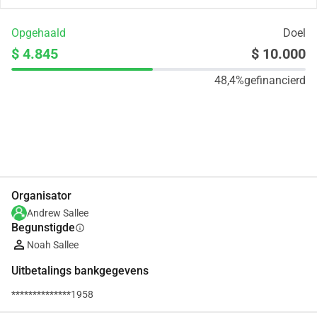
Opgehaald
Doel
$ 4.845
$ 10.000
48,4%
gefinancierd
Delen
Doneer
Organisator
Andrew Sallee
Begunstigde
info
Noah Sallee
Uitbetalings bankgegevens
**************1958