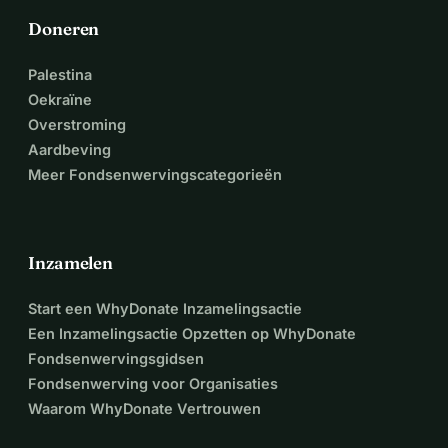
initiële kosten van verzekering en registratie te dekken.
Doneren
Elke donatie, ongeacht de grootte, gaat rechtstreeks naar 
het ondersteunen van deze hardwerkende jonge man op 
Palestina
zijn pad naar een studiebeurs. Bedankt dat je deel uitmaakt 
Oekraïne
van Noah s reis!
Overstroming
Aardbeving
Meer Fondsenwervingscategorieën
Inzamelen
Start een WhyDonate Inzamelingsactie
Een Inzamelingsactie Opzetten op WhyDonate
Fondsenwervingsgidsen
Fondsenwerving voor Organisaties
Waarom WhyDonate Vertrouwen