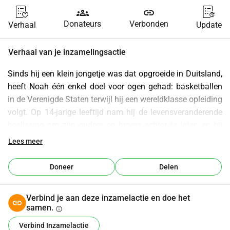
groups
link
Donateurs
Verbonden
Verhaal
Update
Verhaal van je inzamelingsactie
Sinds hij een klein jongetje was dat opgroeide in Duitsland, 
heeft Noah één enkel doel voor ogen gehad: basketballen 
in de Verenigde Staten terwijl hij een wereldklasse opleiding 
volgt. Op 14-jarige leeftijd nam hij de levensveranderende 
beslissing om zijn ouders en broers achter te laten en bij 
zijn oom in Atlanta, Georgia te gaan wonen. Hij kwam hier 
Lees meer
niet alleen om te bezoeken, hij kwam hier om te werken.
Versnel 18 maanden, en Noah doet precies wat hij beloofd 
Doneer
Delen
heeft.
 Op het Veld: Hij traint elke dag en besteedt bijna elk 
Verbind je aan deze inzamelactie en doe het
weekend aan het deelnemen aan toernooien op hoog 
samen.
info
niveau.
Verbind Inzamelactie
 In de Klas: Hij heeft een uitstekende GPA behouden en een 