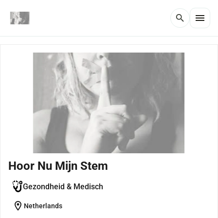
menu
search
Hoor Nu Mijn Stem
Gezondheid & Medisch
location_on
Netherlands