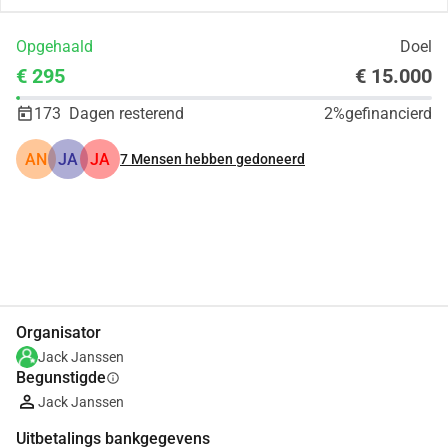
Opgehaald
Doel
€ 295
€ 15.000
173
Dagen resterend
2%
gefinancierd
AN
JA
JA
7
Mensen hebben gedoneerd
Delen
Doneer
Organisator
Jack Janssen
Begunstigde
info
Jack Janssen
Uitbetalings bankgegevens