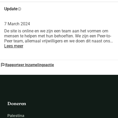
Update
info
7 March 2024
De site is online en we zijn een team aan het vormen om
mensen te helpen met hun behoeften. We zijn een Peer-to-
Peer team, allemaal vrijwilligers en we doen dit naast ons
dagelijks werk in de geestelijke gezondheidszorg. We
Lees meer
hebben het geld nodig om ons project in stand te houden
en te laten draaien op een toegewijde beveiligde server
flag
Rapporteer Inzamelingsactie
Doneren
Palestina