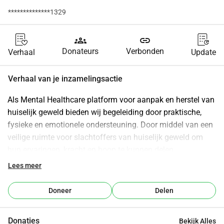
**************1329
groups
link
Donateurs
Verbonden
Verhaal
Update
Verhaal van je inzamelingsactie
Als Mental Healthcare platform voor aanpak en herstel van 
huiselijk geweld bieden wij begeleiding door praktische, 
fysieke en emotionele ondersteuning. Door middel van een 
veilige ruimte voor slachtoffers van huiselijk geweld om 
hun ervaringen, kracht en hoop te kunnen delen, 
ondersteuning en verwerking kunnen vinden, en informatie 
Lees meer
en middelen kunnen krijgen om te herstellen en weer een 
gezond leven op te kunnen bouwen.
Doneer
Delen
Donaties
Bekijk Alles