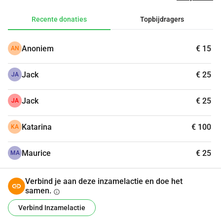
Recente donaties
Topbijdragers
Anoniem
€ 15
AN
Jack
€ 25
JA
Jack
€ 25
JA
Katarina
€ 100
KA
Maurice
€ 25
MA
Verbind je aan deze inzamelactie en doe het
samen.
info
Verbind Inzamelactie