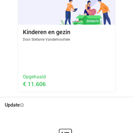
Kinderen en gezin
Door
Stefanie Vandemoortele
Opgehaald
€ 11.606
Update
info