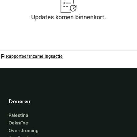
Updates komen binnenkort.
flag
Rapporteer Inzamelingsactie
Doneren
Palestina
Oekraïne
Overstroming