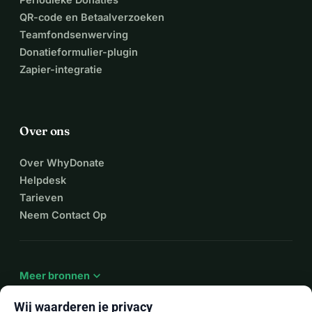
QR-code en Betaalverzoeken
Teamfondsenwerving
Donatieformulier-plugin
Zapier-integratie
Over ons
Over WhyDonate
Helpdesk
Tarieven
Neem Contact Op
expand_more
Meer bronnen
Wij waarderen je privacy