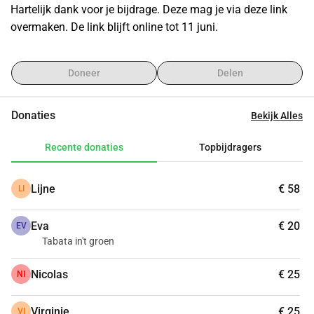
Hartelijk dank voor je bijdrage. Deze mag je via deze link 
overmaken. De link blijft online tot 11 juni.
Doneer
Delen
Donaties
Bekijk Alles
Recente donaties
Topbijdragers
Lijne
€ 58
LI
Eva
€ 20
EV
Tabata in't groen
Nicolas
€ 25
NI
Virginie
€ 25
VI