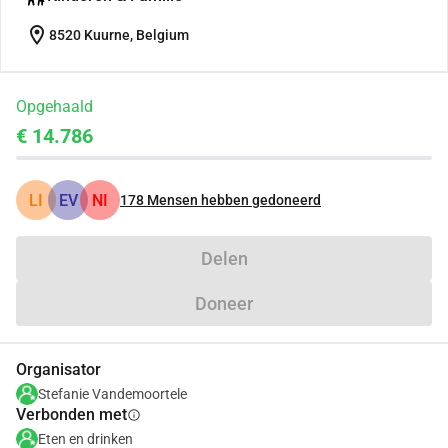
location_on
8520 Kuurne, Belgium
Opgehaald
€ 14.786
LI
EV
NI
178
Mensen hebben gedoneerd
Delen
Doneer
Organisator
Stefanie Vandemoortele
Verbonden met
info
Eten en drinken