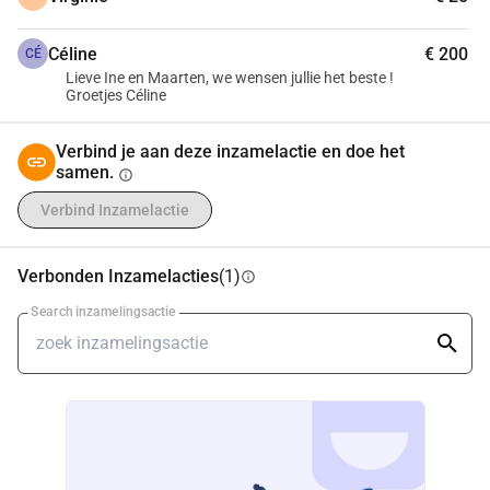
Céline
€ 200
CÉ
Lieve Ine en Maarten, we wensen jullie het beste !
Groetjes Céline
Verbind je aan deze inzamelactie en doe het
samen.
info
Verbind Inzamelactie
Verbonden Inzamelacties
(1)
info
Search inzamelingsactie