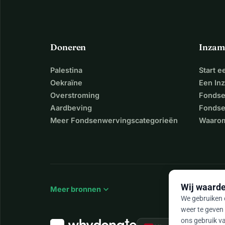
Doneren
Inzam
Palestina
Start 
Oekraïne
Een In
Overstroming
Fondse
Aardbeving
Fondse
Meer Fondsenwervingscategorieën
Waarom
Wij waarde
expand_more
Meer bronnen
We gebruiken c
weer te geven 
ons gebruik va