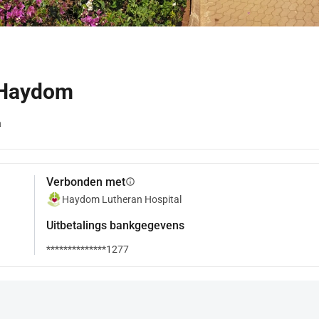
r Haydom
a
Verbonden met
info
Haydom Lutheran Hospital
Uitbetalings bankgegevens
**************1277