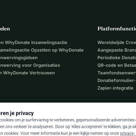
elen
Platformfuncti
een WhyDonate Inzamelingsactie
Wereldwijde Cro
zamelingsactie Opzetten op WhyDonate
Aangepaste Bran
nwervingsgidsen
Periodieke Donati
nwerving voor Organisaties
QR-code en Beta
 WhyDonate Vertrouwen
Teamfondsenwer
Donatieformulier-
Zapier-integratie
ren je privacy
ookies om je surfervaring te verbeteren, gepersonaliseerde advertenties
en ons verkeer te analyseren. Door op ‘Alles accepteren' te klikken, ga je 
n cookies. Voor meer informatie kun je een kijkje nemen op onze
privacy-