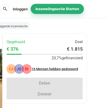
search
Inloggen
Inzamelingsactie Starten
iggende inzamelactie.
Opgehaald
Doel
€ 376
€ 1.815
20,7%
gefinancierd
EA
JO
DI
16
Mensen hebben gedoneerd
Delen
Doneer