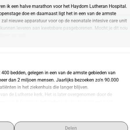
en ik een halve marathon voor het Haydom Lutheran Hospital. 
ropenstage doe en daarnaast ligt het in een van de armste 
al nieuwe apparatuur voor op de neonatale intesive care unit 
kunnen leveren aan kwetsbare pasgeborenen. Mocht je dit nou 
doneer vooral!
 400 bedden, gelegen in een van de armste gebieden van 
eer dan 2 miljoen mensen. Jaarlijks bezoeken zo'n 90.000 
tiënten in het ziekenhuis die langer blijven.
van de Lutherse kerk. Het is later overgenomen door de 
s vanuit Europa is het ziekenhuis in staat om een voor 
ouden. Doordat de meeste patiënten rond of onder de 
dkomen van de ontvangsten van patiënten. De Tanzaniaanse 
uis maar ook buitenlandse donors zijn onmisbaar.
Delen