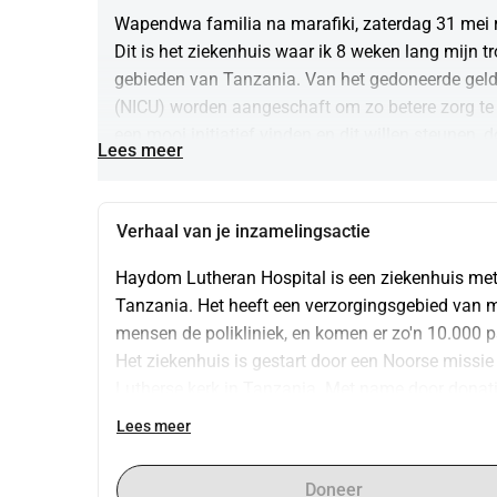
Wapendwa familia na marafiki, zaterdag 31 mei r
Dit is het ziekenhuis waar ik 8 weken lang mijn t
gebieden van Tanzania. Van het gedoneerde geld z
(NICU) worden aangeschaft om zo betere zorg te 
een mooi initiatief vinden en dit willen steunen, 
Lees meer
Verhaal van je inzamelingsactie
Haydom Lutheran Hospital is een ziekenhuis met
Tanzania. Het heeft een verzorgingsgebied van m
mensen de polikliniek, en komen er zo'n 10.000 pa
Het ziekenhuis is gestart door een Noorse missie 
Lutherse kerk in Tanzania. Met name door donatie
Tanzaniaanse begrippen hoge standaard aan te h
Lees meer
armoedegrens leven kan het ziekenhuis niet ron
overheid draagt bij in de kosten van het ziekenh
Doneer