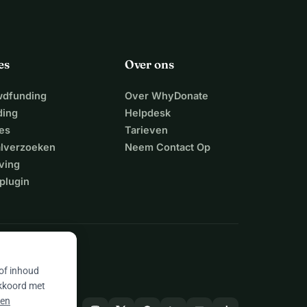
es
Over ons
wdfunding
Over WhyDonate
ding
Helpdesk
es
Tarieven
alverzoeken
Neem Contact Op
ving
plugin
 of inhoud
akkoord met
 en