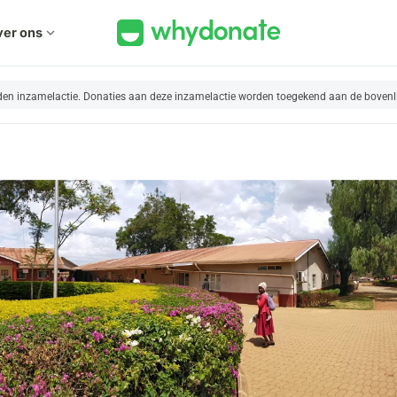
er ons
expand_more
nden inzamelactie. Donaties aan deze inzamelactie worden toegekend aan de bovenl