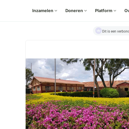
Inzamelen
expand_more
Doneren
expand_more
Platform
expand_more
Ov
Dit is een verbo