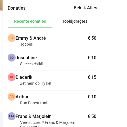
Bekijk Alles
Donaties
Recente donaties
Topbijdragers
Emmy & André
€ 50
EA
Topper!
Josephine
€ 10
JO
Succes Hylk!!!
Diederik
€ 15
DI
Zet hem op Hylke!
Arthur
€ 10
AR
Run Forest run!
Frans & Marjolein
€ 50
FM
Veel succes!!! Frans & Marjolein