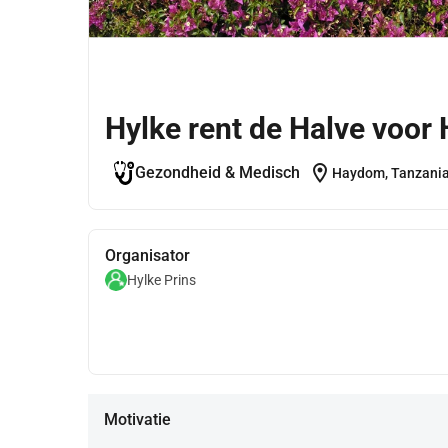
Hylke rent de Halve voo
location_on
Gezondheid & Medisch
Haydom, Tanzani
Organisator
Hylke Prins
Motivatie