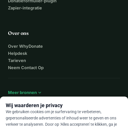
Donatieformulier-plugin
Zapier-integratie
Over ons
Over WhyDonate
Helpdesk
Tarieven
Neem Contact Op
expand_more
Meer bronnen
Wij waarderen je privacy
We gebruiken cookies om je surfervaring te verbeteren,
gepersonaliseerde advertenties of inhoud weer te geven en ons
arrow_drop_down
Nl
verkeer te analyseren. Door op ‘Alles accepteren' te klikken, ga je