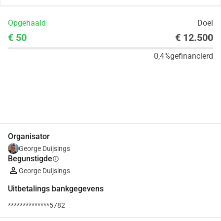
Opgehaald
Doel
€ 50
€ 12.500
0,4%
gefinancierd
Delen
Doneer
Organisator
George Duijsings
Begunstigde
info
George Duijsings
Uitbetalings bankgegevens
**************5782