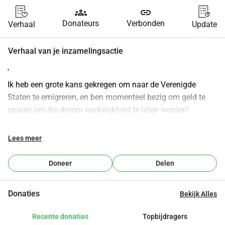
groups
link
Donateurs
Verbonden
Verhaal
Update
Verhaal van je inzamelingsactie
'
Ik heb een grote kans gekregen om naar de Verenigde 
Staten te emigreren, en ben momenteel bezig om geld te 
sparen om die droom werkelijkheid te laten worden!
Echter, ik heb nog ongeveer 25.000 extra nodig om alles te 
Lees meer
financieren met mijn emigratie naar de Verenigde Staten
Doneer
Delen
Denk aan huisvesting, auto, verzekering, 
verblijfsvergunning, ze zijn allemaal niet goedkoop of 
Donaties
Bekijk Alles
gemakkelijk te krijgen!
Recente donaties
Topbijdragers
Ik hoop op de vriendelijkheid van het internet om mij te 