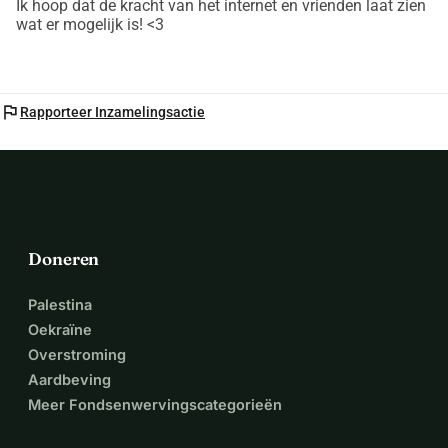
Ik hoop dat de kracht van het internet en vrienden laat zien
wat er mogelijk is! <3
flag
Rapporteer Inzamelingsactie
Doneren
Palestina
Oekraïne
Overstroming
Aardbeving
Meer Fondsenwervingscategorieën