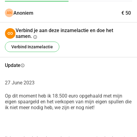
helpen bij dit streven!
Anoniem
€ 50
AN
Met vriendelijke groet,
George
Verbind je aan deze inzamelactie en doe het
samen.
'
info
Verbind Inzamelactie
Update
info
27 June 2023
Op dit moment heb ik 18.500 euro opgehaald met mijn
eigen spaargeld en het verkopen van mijn eigen spullen die
ik niet meer nodig heb, we zijn er nog niet!