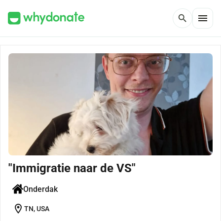
menu
search
"Immigratie naar de VS"
Onderdak
location_on
TN, USA