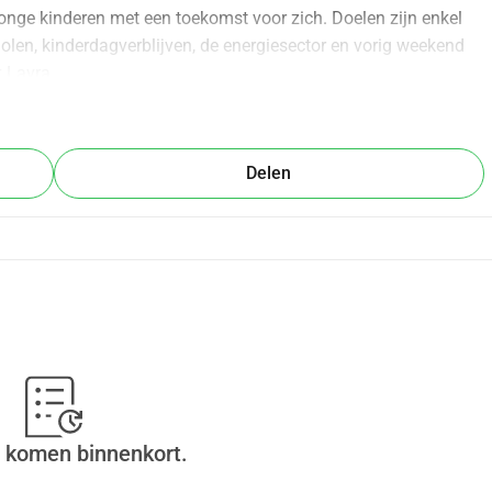
onge kinderen met een toekomst voor zich. Doelen zijn enkel 
olen, kinderdagverblijven, de energiesector en vorig weekend 
 Lavra.
m onze steun en aandacht te breken. Beide zal niet lukken. We 
erwijl Oekraïne al maanden pleit voor een wapenstilstand.
Delen
ke hulp te verlenen, spullen die het land nu nodig heeft, zoals 
.
r Oekraïne
 komen binnenkort.