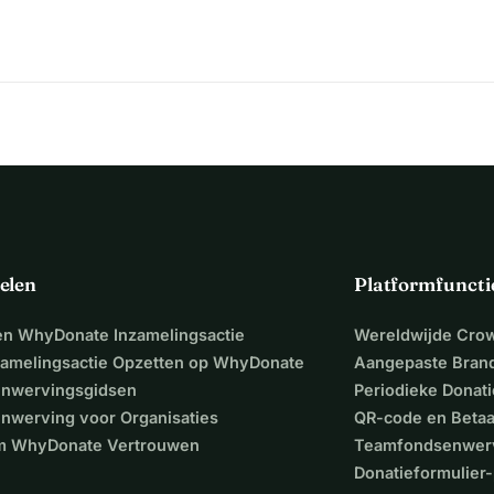
elen
Platformfuncti
een WhyDonate Inzamelingsactie
Wereldwijde Cro
zamelingsactie Opzetten op WhyDonate
Aangepaste Bran
nwervingsgidsen
Periodieke Donati
nwerving voor Organisaties
QR-code en Beta
 WhyDonate Vertrouwen
Teamfondsenwer
Donatieformulier-