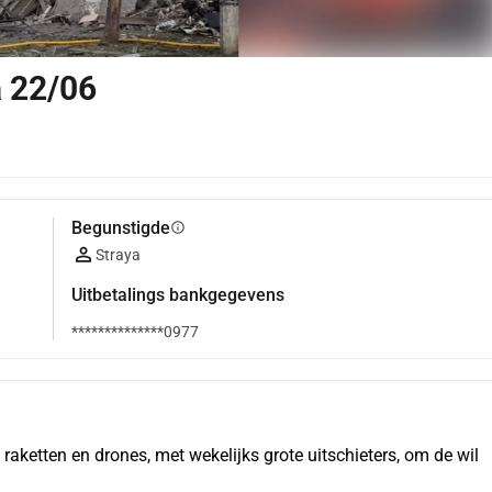
a 22/06
Begunstigde
info
Straya
Uitbetalings bankgegevens
**************0977
aketten en drones, met wekelijks grote uitschieters, om de wil 