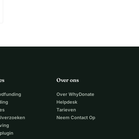
es
Over ons
wdfunding
Over WhyDonate
ding
Helpdesk
es
Tarieven
alverzoeken
Neem Contact Op
ving
plugin