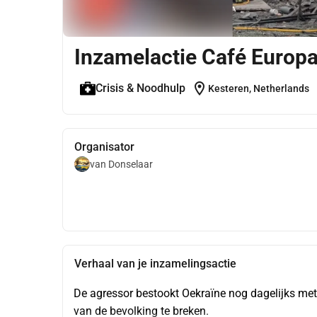
Inzamelactie Café Europ
location_on
Crisis & Noodhulp
Kesteren, Netherlands
Organisator
van Donselaar
Verhaal van je inzamelingsactie
De agressor bestookt Oekraïne nog dagelijks met r
van de bevolking te breken.