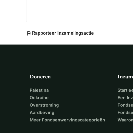
flag
Rapporteer Inzamelingsactie
Doneren
Inzam
Palestina
Start 
Oekraïne
Een In
Overstroming
Fondse
Aardbeving
Fondse
Meer Fondsenwervingscategorieën
Waarom