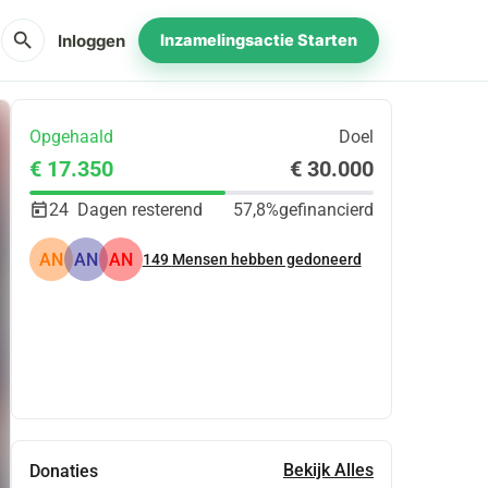
search
Inloggen
Inzamelingsactie Starten
Opgehaald
Doel
€ 17.350
€ 30.000
24
Dagen resterend
57,8%
gefinancierd
AN
AN
AN
149
Mensen hebben gedoneerd
Delen
Doneer
Bekijk Alles
Donaties