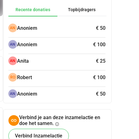
Recente donaties
Topbijdragers
Anoniem
€ 50
AN
Anoniem
€ 100
AN
Anita
€ 25
AN
Robert
€ 100
RO
Anoniem
€ 50
AN
Verbind je aan deze inzamelactie en
doe het samen.
info
Verbind Inzamelactie