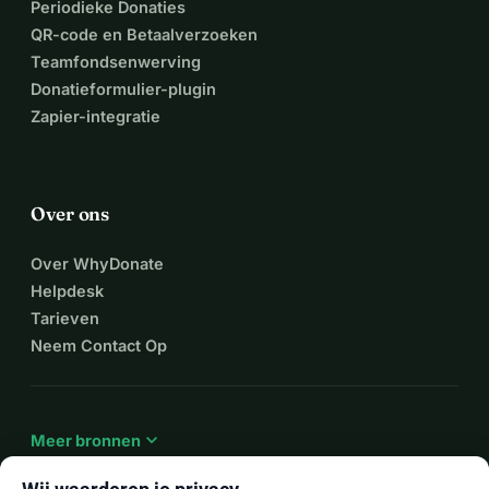
Periodieke Donaties
QR-code en Betaalverzoeken
Teamfondsenwerving
Donatieformulier-plugin
Zapier-integratie
Over ons
Over WhyDonate
Helpdesk
Tarieven
Neem Contact Op
expand_more
Meer bronnen