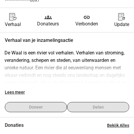
**************6697
groups
link
Donateurs
Verbonden
Verhaal
Update
Verhaal van je inzamelingsactie
De Waal is een rivier vol verhalen. Verhalen van stroming, 
verandering, schepen en steden, van uiterwaarden en 
unieke natuur. Een rivier die al eeuwenlang mensen met 
elkaar verbindt en nog steeds ons landschap en dagelijks 
leven vormgeeft. Maar de Waal is ook kwetsbaar. Afval en 
vervuiling bedreigen haar schoonheid en kracht. IVN 
Lees meer
Natuureducatie zet zich met het gratis Rivierfestival op 5 
juni in Nijmegen in voor meer bewustzijn rondom hoe we 
Doneer
Delen
de Waal beter kunnen beschermen.
Donaties
Bekijk Alles
Het Rivierfestival wordt georganiseerd door 26 jongeren en 