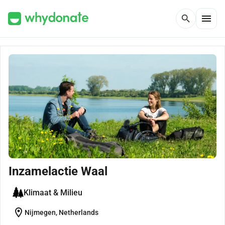
menu
search
Inzamelactie Waal
Klimaat & Milieu
location_on
Nijmegen, Netherlands