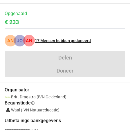
Opgehaald
€ 233
AN
JO
AN
17
Mensen hebben gedoneerd
Delen
Doneer
Organisator
Britt Dragstra (IVN Gelderland)
Begunstigde
info
Waal (IVN Natuureducatie)
Uitbetalings bankgegevens