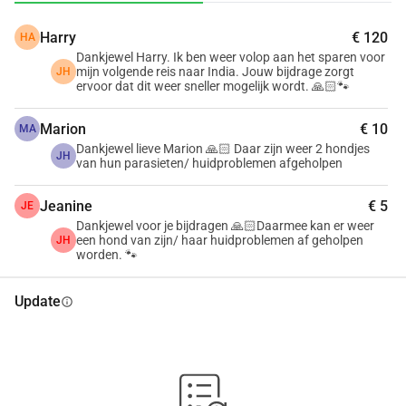
Harry
€ 120
HA
Dankjewel Harry. Ik ben weer volop aan het sparen voor
mijn volgende reis naar India. Jouw bijdrage zorgt
JH
ervoor dat dit weer sneller mogelijk wordt. 🙏🏻🐾
Marion
€ 10
MA
Dankjewel lieve Marion 🙏🏻 Daar zijn weer 2 hondjes
JH
van hun parasieten/ huidproblemen afgeholpen
Jeanine
€ 5
JE
Dankjewel voor je bijdragen 🙏🏻Daarmee kan er weer
een hond van zijn/ haar huidproblemen af geholpen
JH
worden. 🐾
Update
info