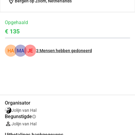
location_on
Bergen op Zoom, Netherlands
Opgehaald
€ 135
HA
MA
JE
3
Mensen hebben gedoneerd
Delen
Doneer
Organisator
Jolijn van Hal
Begunstigde
info
Jolijn van Hal
Uitbetalings bankgegevens