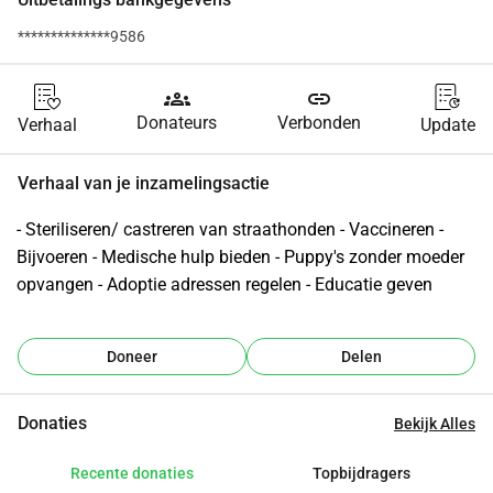
**************9586
groups
link
Donateurs
Verbonden
Verhaal
Update
Verhaal van je inzamelingsactie
- Steriliseren/ castreren van straathonden - Vaccineren - 
Bijvoeren - Medische hulp bieden - Puppy's zonder moeder 
opvangen - Adoptie adressen regelen - Educatie geven
Doneer
Delen
Donaties
Bekijk Alles
Recente donaties
Topbijdragers