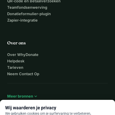
QR-code en Betaalverzoeken
Teamfondsenwerving
Donatieformulier-plugin
Zapier-integratie
Over ons
Over WhyDonate
Helpdesk
Tarieven
Neem Contact Op
expand_more
Meer bronnen
Wij waarderen je privacy
We gebruiken cookies om je surfervaring te verbeteren,