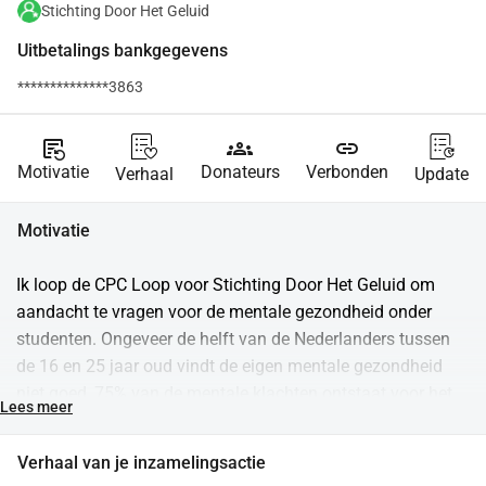
Stichting Door Het Geluid
Uitbetalings bankgegevens
**************3863
source_notes
groups
link
Motivatie
Donateurs
Verbonden
Verhaal
Update
Motivatie
Ik loop de CPC Loop voor Stichting Door Het Geluid om 
aandacht te vragen voor de mentale gezondheid onder 
studenten. Ongeveer de helft van de Nederlanders tussen 
de 16 en 25 jaar oud vindt de eigen mentale gezondheid 
niet goed, 75% van de mentale klachten ontstaat voor het 
Lees meer
25e levensjaar. En suïcide is nog altijd doodsoorzaak 
nummer 1 in deze doelgroep. Achter deze cijfers schuilen 
Verhaal van je inzamelingsactie
echte verhalen van studenten die vastlopen. Met jouw 