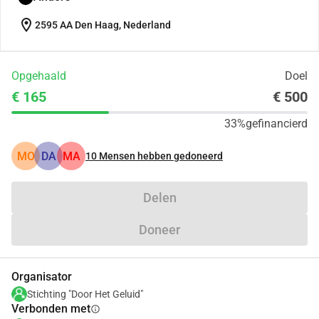
location_on
2595 AA Den Haag, Nederland
Opgehaald
Doel
€ 165
€ 500
33%
gefinancierd
MO
DA
MA
10
Mensen hebben gedoneerd
Delen
Doneer
Organisator
Stichting "Door Het Geluid"
Verbonden met
info