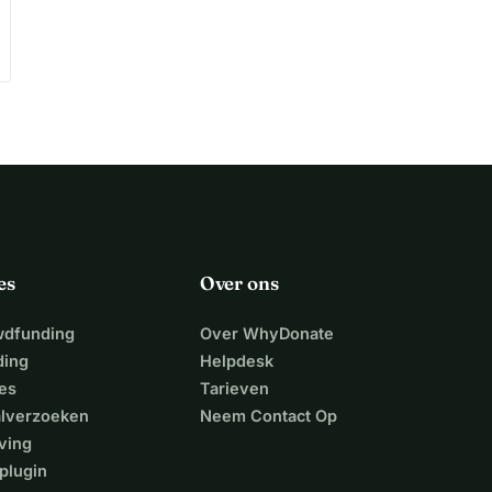
es
Over ons
wdfunding
Over WhyDonate
ding
Helpdesk
es
Tarieven
alverzoeken
Neem Contact Op
ving
plugin