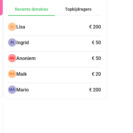
Recente donaties
Topbijdragers
Lisa
€ 200
LI
Ingrid
€ 50
IN
Anoniem
€ 50
AN
Maik
€ 20
MA
Mario
€ 200
MA