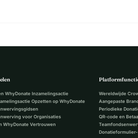
elen
Platformfuncti
een WhyDonate Inzamelingsactie
Wereldwijde Cro
zamelingsactie Opzetten op WhyDonate
Aangepaste Bran
nwervingsgidsen
Periodieke Donati
nwerving voor Organisaties
QR-code en Beta
 WhyDonate Vertrouwen
Teamfondsenwer
Donatieformulier-