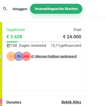
search
Inloggen
Inzamelingsactie Starten
Opgehaald
Doel
€ 3.628
€ 24.000
148
Dagen resterend
15,1%
gefinancierd
LI
IN
AN
41
Mensen hebben gedoneerd
Delen
Doneer
Bekijk Alles
Donaties