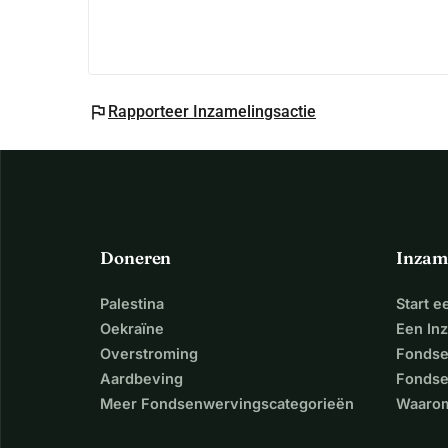
flag
Rapporteer Inzamelingsactie
Doneren
Inzam
Palestina
Start 
Oekraïne
Een In
Overstroming
Fondse
Aardbeving
Fondse
Meer Fondsenwervingscategorieën
Waarom