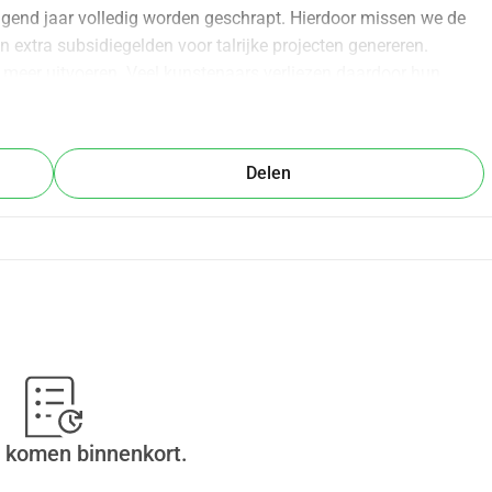
lgend jaar volledig worden geschrapt. Hierdoor missen we de 
n extra subsidiegelden voor talrijke projecten genereren. 
eer uitvoeren. Veel kunstenaars verliezen daardoor hun 
jecten geen kinderen meer die daar enorm van hebben 
vereniging wil zich nu op onafhankelijkere benen zetten en 
n alle betrokkenen voort te kunnen zetten.
Delen
 komen binnenkort.