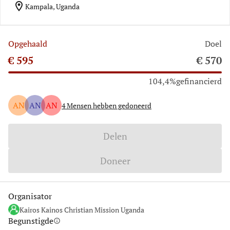
location_on
Kampala, Uganda
Opgehaald
Doel
€ 595
€ 570
104,4%
gefinancierd
AN
AN
AN
4
Mensen hebben gedoneerd
Delen
Doneer
Organisator
Kairos Kainos Christian Mission Uganda
Begunstigde
info