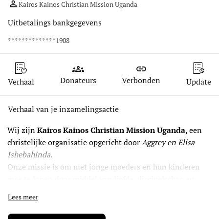
Kairos Kainos Christian Mission Uganda
Uitbetalings bankgegevens
**************1908
groups
link
Donateurs
Verbonden
Verhaal
Update
Verhaal van je inzamelingsactie
Wij zijn 
Kairos Kainos Christian Mission Uganda
, een 
christelijke organisatie opgericht door 
Aggrey en Elisa 
Ishebahinda
.
Onze missie is om met jonge moeders en hun kinderen 
mee te lopen door middel van liefde, discipelschap en 
empowerment. We bieden niet alleen spirituele hoop, 
Lees meer
maar ook praktische hulpmiddelen zoals 
levensvaardigheden, zorg en onderwijs.