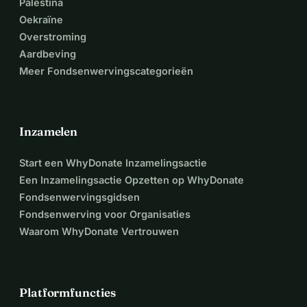
support.
Palestina
Costs
Oekraïne
Overstroming
🔹 Notary fees: €485
Aardbeving
🔹 KVK fees: €82.25
Meer Fondsenwervingscategorieën
🎯 How You Can Help
🟢 Give financially to raise the support needed to register 
Inzamelen
and also sustain the mission.
🟢 Share the message across platforms to reach more 
Start een WhyDonate Inzamelingsactie
supporters.
Een Inzamelingsactie Opzetten op WhyDonate
Learn more about our story: 
www.kairoskainoscmu.com
Fondsenwervingsgidsen
#KairosKainosUg #RestoringHope #RenewingLives  
Fondsenwerving voor Organisaties
#ReflectingChrist
Waarom WhyDonate Vertrouwen
Platformfuncties