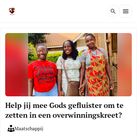
menu
search
Help jij mee Gods gefluister om te
zetten in een overwinningskreet?
Maatschappij