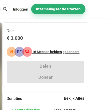
search
Inloggen
Inzamelingsactie Starten
Doel
€ 3.000
VI
BE
SA
16
Mensen hebben gedoneerd
Delen
Doneer
Bekijk Alles
Donaties