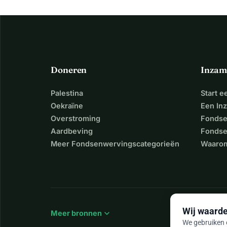
Doneren
Inzam
Palestina
Start 
Oekraïne
Een In
Overstroming
Fondse
Aardbeving
Fondse
Meer Fondsenwervingscategorieën
Waarom
Wij waarde
expand_more
Meer bronnen
We gebruiken c