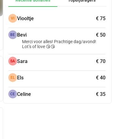
Recente donaties
Topbijdragers
Viooltje
€ 75
VI
Bevi
€ 50
BE
Merci voor alles! Prachtige dag/avond!
Lot’s of love 😘😘
Sara
€ 70
SA
Els
€ 40
EL
Celine
€ 35
CE