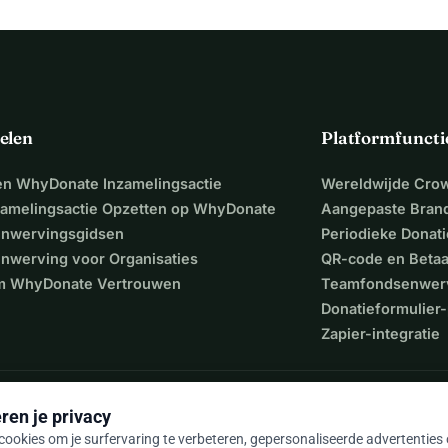
elen
Platformfuncti
een WhyDonate Inzamelingsactie
Wereldwijde Cro
zamelingsactie Opzetten op WhyDonate
Aangepaste Bran
nwervingsgidsen
Periodieke Donati
nwerving voor Organisaties
QR-code en Beta
 WhyDonate Vertrouwen
Teamfondsenwer
Donatieformulier-
Zapier-integratie
ren je privacy
ookies om je surfervaring te verbeteren, gepersonaliseerde advertenties