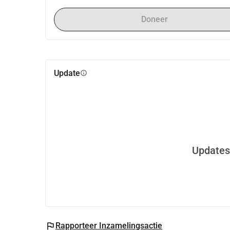
Doneer
Update
info
Updates
flag
Rapporteer Inzamelingsactie