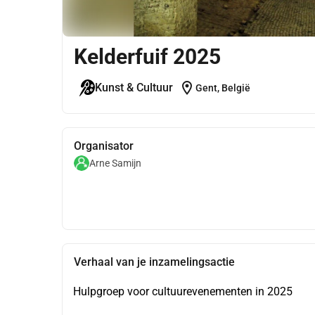
Kelderfuif 2025
location_on
Kunst & Cultuur
Gent, België
Organisator
Arne Samijn
Verhaal van je inzamelingsactie
Hulpgroep voor cultuurevenementen in 2025