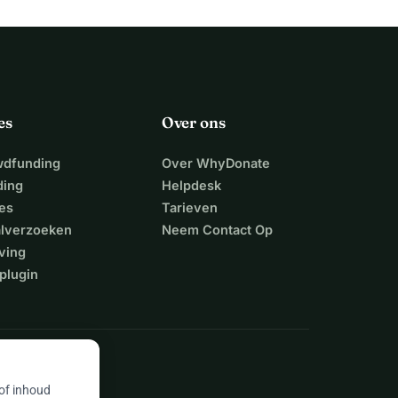
es
Over ons
wdfunding
Over WhyDonate
ding
Helpdesk
es
Tarieven
alverzoeken
Neem Contact Op
ving
plugin
 of inhoud