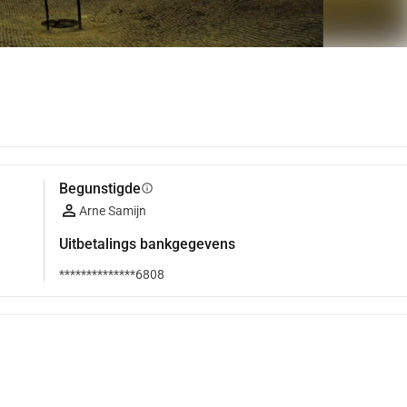
Begunstigde
info
Arne Samijn
Uitbetalings bankgegevens
**************6808