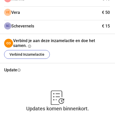
Vera
€ 50
VE
Schevernels
€ 15
SC
Verbind je aan deze inzamelactie en doe het
samen.
info
Verbind Inzamelactie
Update
info
Updates komen binnenkort.