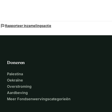
flag
Rapporteer Inzamelingsactie
Doneren
Palestina
Oekraïne
Overstroming
Aardbeving
Meer Fondsenwervingscategorieën