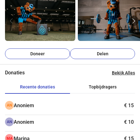
in onze samenleving.
You’ll Never Walk Alone
Steun Bibi in zijn missie! Toon je blauw-zwart hart, doneer 
nu, en help ons de finish te halen en te 
Bluvn Goan!
 Of loop 
zelf een stukje mee en laat zien dat de Clubfamilie samen 
een verschil maakt. Elke euro brengt ons dichter bij die 
1891!
Doneer
Delen
Donaties
Bekijk Alles
Recente donaties
Topbijdragers
Anoniem
€ 15
AN
Anoniem
€ 10
AN
Marina
€ 15
MA