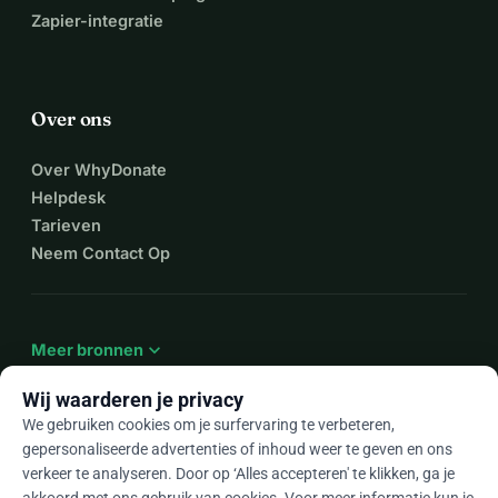
Zapier-integratie
Over ons
Over WhyDonate
Helpdesk
Tarieven
Neem Contact Op
expand_more
Meer bronnen
Wij waarderen je privacy
We gebruiken cookies om je surfervaring te verbeteren,
gepersonaliseerde advertenties of inhoud weer te geven en ons
arrow_drop_down
Nl
verkeer te analyseren. Door op ‘Alles accepteren' te klikken, ga je