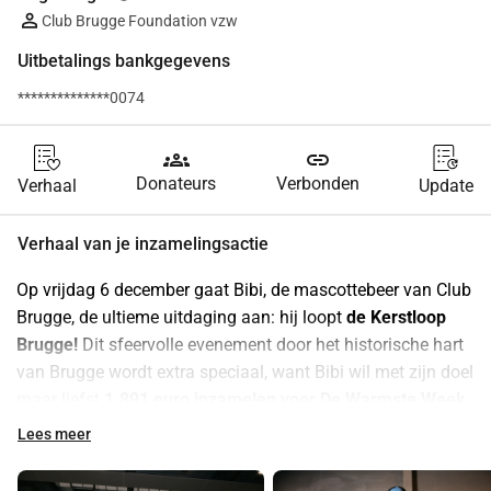
Club Brugge Foundation vzw
Uitbetalings bankgegevens
**************0074
groups
link
Donateurs
Verbonden
Verhaal
Update
Verhaal van je inzamelingsactie
Op vrijdag 6 december gaat Bibi, de mascottebeer van Club 
Brugge, de ultieme uitdaging aan: hij loopt
 de Kerstloop 
Brugge!
 Dit sfeervolle evenement door het historische hart 
van Brugge wordt extra speciaal, want Bibi wil met zijn doel 
maar liefst 
1.891 euro inzamelen voor De Warmste Week.
De Warmste Week, dat van 18 tot en met 24 december in 
Lees meer
Brugge neerstrijkt, richt zich op het thema eenzaamheid en 
zet zich in om via 276 projecten meer verbinding te creëren 