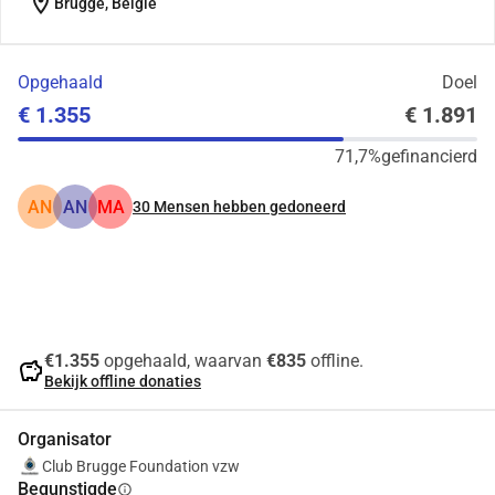
location_on
Brugge, België
Opgehaald
Doel
€ 1.355
€ 1.891
71,7%
gefinancierd
AN
AN
MA
30
Mensen hebben gedoneerd
Delen
Doneer
€1.355
opgehaald, waarvan
€835
offline.
savings
Bekijk offline donaties
Organisator
Club Brugge Foundation vzw
Begunstigde
info