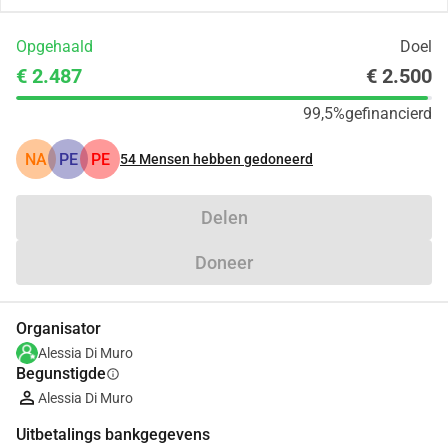
Opgehaald
Doel
€ 2.487
€ 2.500
99,5%
gefinancierd
NA
PE
PE
54
Mensen hebben gedoneerd
Delen
Doneer
Organisator
Alessia Di Muro
Begunstigde
info
Alessia Di Muro
Uitbetalings bankgegevens