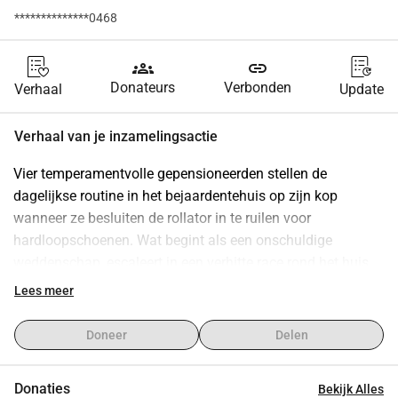
**************0468
groups
link
Donateurs
Verbonden
Verhaal
Update
Verhaal van je inzamelingsactie
Vier temperamentvolle gepensioneerden stellen de 
dagelijkse routine in het bejaardentehuis op zijn kop 
wanneer ze besluiten de rollator in te ruilen voor 
hardloopschoenen. Wat begint als een onschuldige 
weddenschap, escaleert in een verhitte race rond het huis. 
Rennende Senioren (AT)
 is een liefdevol-chaotische 
Lees meer
komedie over de ontdekking dat je voor gekkigheid nooit te 
oud bent.
Doneer
Delen
Waarom dit onderwerp?
Het idee is ontstaan uit de behoefte om 
Donaties
Bekijk Alles
ouderdomsvooroordelen tegen te gaan. In plaats van 