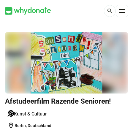
menu
search
Afstudeerfilm Razende Senioren!
Kunst & Cultuur
location_on
Berlin, Deutschland