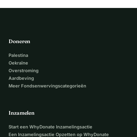
Televisie van de Berlin School of Applied Science.
 We zouden het geweldig vinden als jullie de reis van deze 
chaotische groep met ons meegaan. 
Hartelijk dank voor jullie steun!
 Het filmteam van 
 Rennende Senioren (AT)
Doneren
Palestina
Oekraïne
Overstroming
Aardbeving
Meer Fondsenwervingscategorieën
Inzamelen
Start een WhyDonate Inzamelingsactie
Een Inzamelingsactie Opzetten op WhyDonate