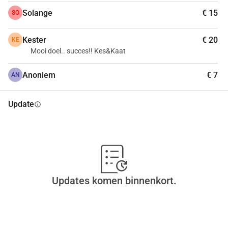
Solange
€ 15
SO
Kester
€ 20
KE
Mooi doel.. succes!! Kes&Kaat
Anoniem
€ 7
AN
Update
info
Updates komen binnenkort.