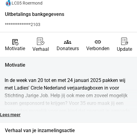
LC05 Roermond
Uitbetalings bankgegevens
**************2103
source_notes
groups
link
Motivatie
Donateurs
Verbonden
Verhaal
Update
Motivatie
In de week van 20 tot en met 24 januari 2025 pakken wij 
met Ladies' Circle Nederland verjaardagboxen in voor 
Stichting Jarige Job. Help jij ook mee om zoveel mogelijk 
boxen gesponsord te krijgen? Voor 35 euro maak jij een 
verjaardag mogelijk voor een kind dat opgroeit in armoede. 
Lees meer
In Nederland leven er ruim 315.000 kinderen onder de 
armoedegrens. Dat betekent dat 1 op de 12 kinderen 
Verhaal van je inzamelingsactie
opgroeit in armoede. Vaak is er in deze gezinnen geen geld 