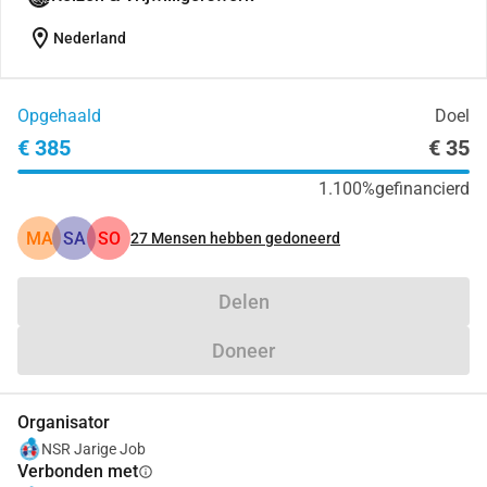
location_on
Nederland
Opgehaald
Doel
€ 385
€ 35
1.100%
gefinancierd
MA
SA
SO
27
Mensen hebben gedoneerd
Delen
Doneer
Organisator
NSR Jarige Job
Verbonden met
info