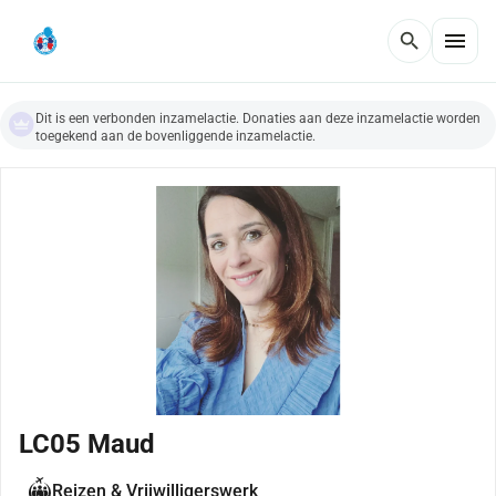
menu
search
Dit is een verbonden inzamelactie. Donaties aan deze inzamelactie worden
toegekend aan de bovenliggende inzamelactie.
LC05 Maud
Reizen & Vrijwilligerswerk