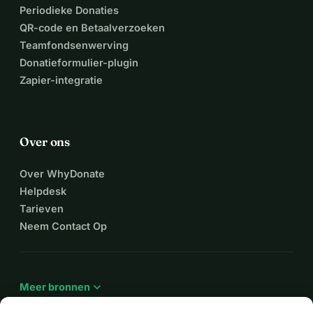
Periodieke Donaties
QR-code en Betaalverzoeken
Teamfondsenwerving
Donatieformulier-plugin
Zapier-integratie
Over ons
Over WhyDonate
Helpdesk
Tarieven
Neem Contact Op
expand_more
Meer bronnen