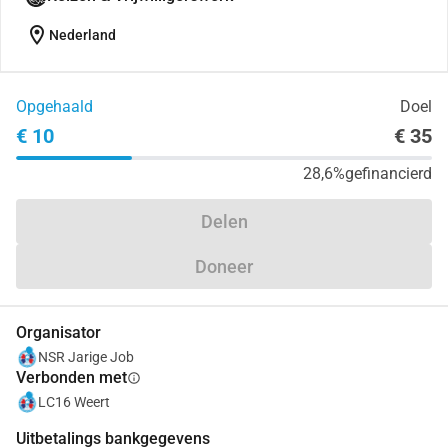
location_on
Nederland
Opgehaald
Doel
€ 10
€ 35
28,6%
gefinancierd
Delen
Doneer
Organisator
NSR Jarige Job
Verbonden met
info
LC16 Weert
Uitbetalings bankgegevens