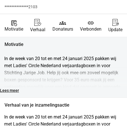
**************2103
source_notes
groups
link
Motivatie
Donateurs
Verbonden
Verhaal
Update
Motivatie
In de week van 20 tot en met 24 januari 2025 pakken wij 
met Ladies' Circle Nederland verjaardagboxen in voor 
Stichting Jarige Job. Help jij ook mee om zoveel mogelijk 
boxen gesponsord te krijgen? Voor 35 euro maak jij een 
verjaardag mogelijk voor een kind dat opgroeit in armoede. 
Lees meer
In Nederland leven er ruim 315.000 kinderen onder de 
armoedegrens. Dat betekent dat 1 op de 12 kinderen 
Verhaal van je inzamelingsactie
opgroeit in armoede. Vaak is er in deze gezinnen geen geld 
om een verjaardag te vieren. Stichting Jarige Job helpt 
In de week van 20 tot en met 24 januari 2025 pakken wij 
deze kinderen door het geven van een verjaardagsbox t.w.v. 
met Ladies' Circle Nederland verjaardagboxen in voor 