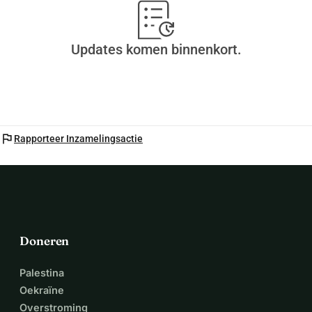
Updates komen binnenkort.
flag
Rapporteer Inzamelingsactie
Doneren
Palestina
Oekraïne
Overstroming