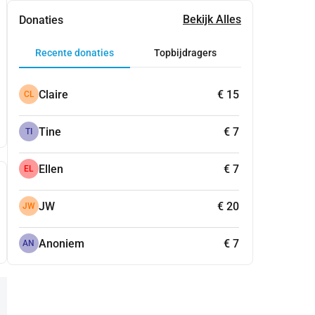
Bekijk Alles
Donaties
Recente donaties
Topbijdragers
Claire
€ 15
CL
Tine
€ 7
TI
Ellen
€ 7
EL
JW
€ 20
JW
Anoniem
€ 7
AN