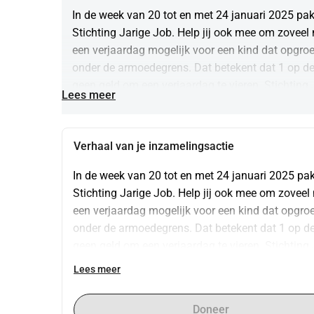
In de week van 20 tot en met 24 januari 2025 pak
Stichting Jarige Job. Help jij ook mee om zoveel 
een verjaardag mogelijk voor een kind dat opgroe
onder de armoedegrens. Dat betekent dat 1 op de 
geen geld om een verjaardag te vieren. Stichting 
Lees meer
verjaardagsbox t.w.v. €35,-. Hierin zit alles wat n
nationale serviceraad van Ladies’ Circle Nederlan
van Nederland 10.000 kinderverjaardagen te reali
Verhaal van je inzamelingsactie
https://nsr.ladiescircle.nl/
In de week van 20 tot en met 24 januari 2025 pak
Stichting Jarige Job. Help jij ook mee om zoveel
een verjaardag mogelijk voor een kind dat opgroe
onder de armoedegrens. Dat betekent dat 1 op de 
geen geld om een verjaardag te vieren. Stichting 
verjaardagsbox t.w.v. €35,-. Hierin zit alles wat n
Lees meer
nationale serviceraad van Ladies’ Circle Nederlan
van Nederland 10.000 kinderverjaardagen te reali
Doneer