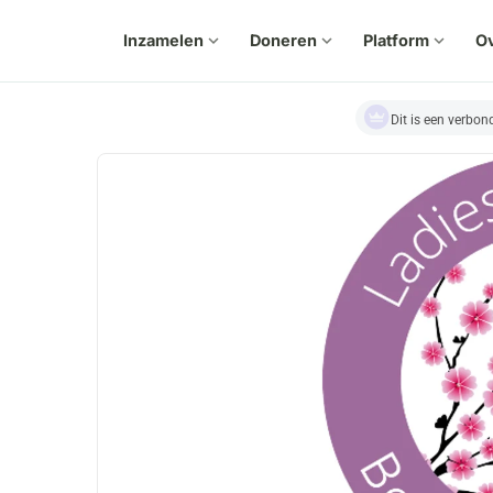
Inzamelen
expand_more
Doneren
expand_more
Platform
expand_more
Ov
Dit is een verbo