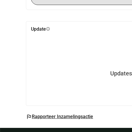
https://nsr.ladiescircle.nl
Update
info
Updates
flag
Rapporteer Inzamelingsactie