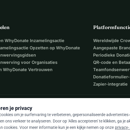
elen
Platformfuncti
een WhyDonate Inzamelingsactie
Wereldwijde Cro
zamelingsactie Opzetten op WhyDonate
Aangepaste Bran
nwervingsgidsen
Periodieke Donati
nwerving voor Organisaties
QR-code en Beta
 WhyDonate Vertrouwen
Teamfondsenwer
Donatieformulier-
Zapier-integratie
ren je privacy
ookies om je surfervaring te verbeteren, gepersonaliseerde advertenties
en ons verkeer te analyseren. Door op ‘Alles accepteren' te klikken, ga je 
n cookies. Voor meer informatie kun je een kijkje nemen op onze
privacy-