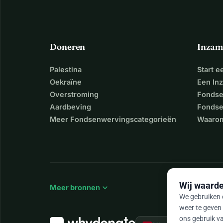
Doneren
Inzam
Palestina
Start 
Oekraïne
Een In
Overstroming
Fondse
Aardbeving
Fondse
Meer Fondsenwervingscategorieën
Waarom
Wij waarde
expand_more
Meer bronnen
We gebruiken c
weer te geven 
ons gebruik va