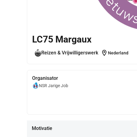
LC75 Margaux
location_on
Reizen & Vrijwilligerswerk
Nederland
Organisator
NSR Jarige Job
Motivatie