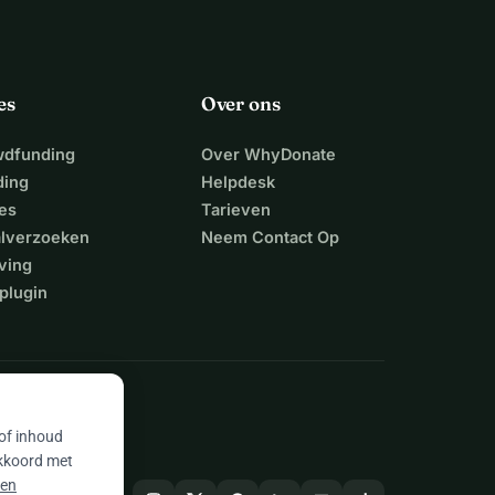
es
Over ons
wdfunding
Over WhyDonate
ding
Helpdesk
es
Tarieven
alverzoeken
Neem Contact Op
ving
plugin
 of inhoud
akkoord met
 en