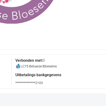
Verbonden met
info
LC75 Betuwse Bloesems
Uitbetalings bankgegevens
**************2103