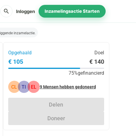
search
Inloggen
Inzamelingsactie Starten
iggende inzamelactie.
Opgehaald
Doel
€ 105
€ 140
75%
gefinancierd
CL
TI
EL
9
Mensen hebben gedoneerd
Delen
Doneer