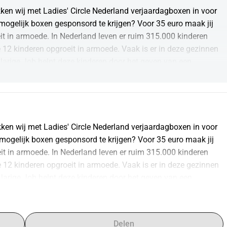
ken wij met Ladies' Circle Nederland verjaardagboxen in voor 
mogelijk boxen gesponsord te krijgen? Voor 35 euro maak jij 
it in armoede. In Nederland leven er ruim 315.000 kinderen 
12 kinderen opgroeit in armoede. Vaak is er in deze gezinnen 
Jarige Job helpt deze kinderen door het geven van een 
odig is voor een echte verjaardag, thuis én op school. De 
d zet zich gedurende twee jaar in om samen met alle Circles 
seren. Bezoek onze website voor meer informatie: 
ken wij met Ladies' Circle Nederland verjaardagboxen in voor 
 mogelijk boxen gesponsord te krijgen? Voor 35 euro maak jij 
it in armoede. In Nederland leven er ruim 315.000 kinderen 
12 kinderen opgroeit in armoede. Vaak is er in deze gezinnen 
Jarige Job helpt deze kinderen door het geven van een 
odig is voor een echte verjaardag, thuis én op school. De 
d zet zich gedurende twee jaar in om samen met alle Circles 
seren. Bezoek onze website voor meer informatie: 
Delen