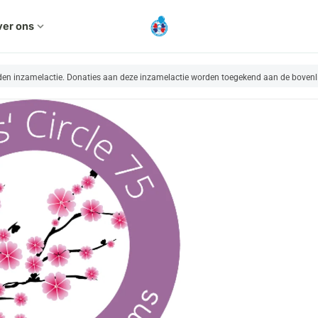
er ons
expand_more
nden inzamelactie. Donaties aan deze inzamelactie worden toegekend aan de bovenl