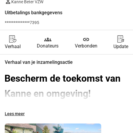
Kanne Beter VZW
Uitbetalings bankgegevens
**************7395
groups
link
Donateurs
Verbonden
Verhaal
Update
Verhaal van je inzamelingsactie
Bescherm de toekomst van 
Kanne en omgeving! 
Besjerm de towkoms van 
Lees meer
Kan en ömgèèving !