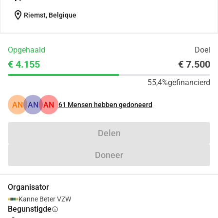
location_on
Riemst, Belgique
Opgehaald
Doel
€ 4.155
€ 7.500
55,4%
gefinancierd
AN
AN
AN
61
Mensen hebben gedoneerd
Delen
Doneer
Organisator
Kanne Beter VZW
Begunstigde
info