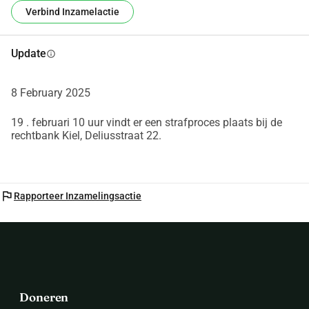
Het gebruik van de donaties wordt gezamenlijk in de 
Verbind Inzamelactie
Lübecker groep besproken.
Update
info
8 February 2025
19 . februari 10 uur vindt er een strafproces plaats bij de
rechtbank Kiel, Deliusstraat 22.
flag
Rapporteer Inzamelingsactie
Doneren