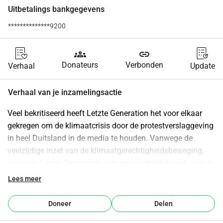
Uitbetalings bankgegevens
**************9200
groups
link
Donateurs
Verbonden
Verhaal
Update
Verhaal van je inzamelingsactie
Veel bekritiseerd heeft Letzte Generation het voor elkaar 
gekregen om de klimaatcrisis door de protestverslaggeving 
in heel Duitsland in de media te houden. Vanwege de 
veelzijdige inzet van de klimaatgerechtigheidsbeweging, 
waarvan Letzte Generation zich een onderdeel voelt, is er in 
nauwelijks een ander land zoveel gedebatteerd over 
Lees meer
klimaatbescherming als in Duitsland.
Wij verzamelen hier geld voor de organisatorische en 
Doneer
Delen
persoonlijke ondersteuning van klimaatactivisten die tot 