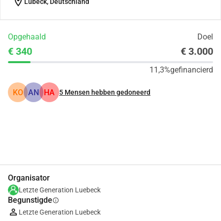
location_on
Lübeck, Deutschland
Opgehaald
Doel
€ 340
€ 3.000
11,3%
gefinancierd
KO
AN
HA
5
Mensen hebben gedoneerd
Delen
Doneer
Organisator
Letzte Generation Luebeck
Begunstigde
info
Letzte Generation Luebeck