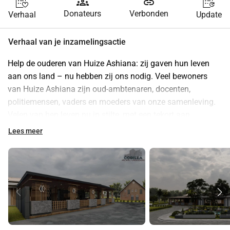
groups
link
Donateurs
Verbonden
Verhaal
Update
Verhaal van je inzamelingsactie
Help de ouderen van Huize Ashiana: zij gaven hun leven 
aan ons land – nu hebben zij ons nodig. Veel bewoners 
van Huize Ashiana zijn oud-ambtenaren, docenten, 
politiemensen, vaders en moeders van onze samenleving. 
Velen van hen leven nu in stilte, met een tekort aan 
basisvoorzieningen en menselijke warmte. Met jouw 
Lees meer
donatie brengen we zorg, aandacht, een glimlach – en 
bovenal: waardigheid. Elke bijdrage telt. Geef vandaag. 
Voor hen. Voor later. 💛
Transparantie en verantwoording
Bij Lobi Fu Wi Sranan draait alles om vertrouwen. Daarom 
willen wij iedereen – van donateurs tot partners – helder 
informeren over hoe de donaties worden beheerd en 