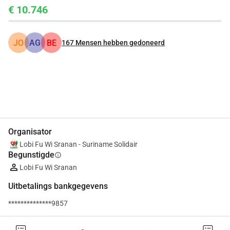
€ 10.746
JO
AG
BE
167
Mensen hebben gedoneerd
Delen
Doneer
Organisator
Lobi Fu Wi Sranan - Suriname Solidair
Begunstigde
info
Lobi Fu Wi Sranan
Uitbetalings bankgegevens
**************9857