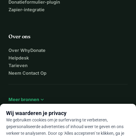
Donatieformulier-plugin
Zapier-integratie
Over ons
Over WhyDonate
Helpdesk
Tarieven
Neem Contact Op
expand_more
Meer bronnen
Wij waarderen je privacy
We gebruiken cookies om je surfervaring te verbeteren,
gepersonaliseerde advertenties of inhoud weer te geven en ons
arrow_drop_down
Nl
verkeer te analyseren. Door op ‘Alles accepteren' te klikken, ga je