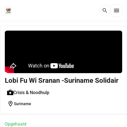
menu
search
Lobi Fu Wi Sranan -Suriname Solidair
Crisis & Noodhulp
location_on
Suriname
Opgehaald