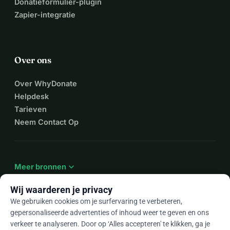
Donatieformulier-plugin
Zapier-integratie
Over ons
Over WhyDonate
Helpdesk
Tarieven
Neem Contact Op
expand_more
Meer bronnen
Wij waarderen je privacy
We gebruiken cookies om je surfervaring te verbeteren,
gepersonaliseerde advertenties of inhoud weer te geven en ons
arrow_drop_down
Nl
verkeer te analyseren. Door op ‘Alles accepteren' te klikken, ga je