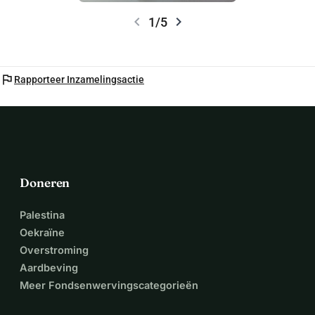
chevron_left
chevron_right
1/5
flag
Rapporteer Inzamelingsactie
Doneren
Palestina
Oekraïne
Overstroming
Aardbeving
Meer Fondsenwervingscategorieën