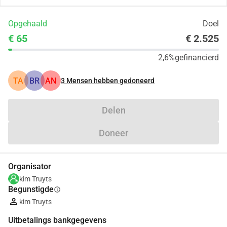
Opgehaald
Doel
€ 65
€ 2.525
2,6%
gefinancierd
TA
BR
AN
3
Mensen hebben gedoneerd
Delen
Doneer
Organisator
kim Truyts
Begunstigde
info
kim Truyts
Uitbetalings bankgegevens