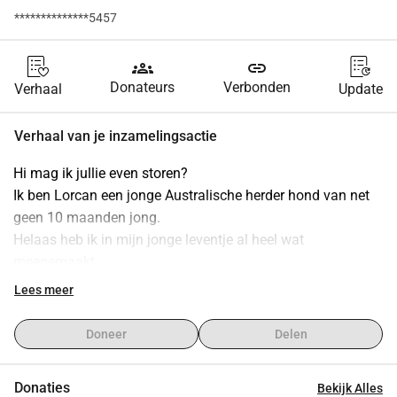
**************5457
groups
link
Donateurs
Verbonden
Verhaal
Update
Verhaal van je inzamelingsactie
Hi mag ik jullie even storen?
Ik ben Lorcan een jonge Australische herder hond van net 
geen 10 maanden jong.
Helaas heb ik in mijn jonge leventje al heel wat 
meegemaakt.
Ik ben geboren in een donker hok met mijn mama en mijn 
Lees meer
broer. 6 maanden lang niets mogen ruiken voelen en 
ontdekken. Tot ze die stoute mensen hebben aangeklaagd 
Doneer
Delen
en ze gedwongen hebben om alles weg te doen. Gelukkig 
hebben ze mij en mijn broertjes bevrijd. Van het hok naar 
Donaties
Bekijk Alles
een auto helemaal bang van die enge grote wereld. Toen 