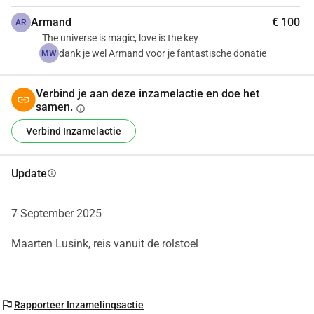
Armand
€ 100
AR
The universe is magic, love is the key
dank je wel Armand voor je fantastische donatie
MW
Verbind je aan deze inzamelactie en doe het
samen.
info
Verbind Inzamelactie
Update
info
7 September 2025
Maarten Lusink, reis vanuit de rolstoel
flag
Rapporteer Inzamelingsactie