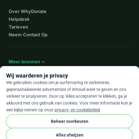
Over WhyDonate
Helpdesk
Tarieven
Neem Contact Op
expand_more
Meer bronnen
Wij waarderen je privacy
We gebruiken cookies om je surfervaring te verbeteren,
gepersonaliseerde advertenties of inhoud weer te geven en ons
arrow_drop_down
Nl
verkeer te analyseren. Door op ‘Alles accepteren' te klikken, ga je
akkoord met ons gebruik van cookies. Voor meer informatie kun je
★★★★★
4,9 / 5 op basis van 500+ reviews
een kijkje nemen op onze
privacy- en cookiebeleid
.
Beheer voorkeuren
© 2012–2026
WhyDonate
Privacy en cookies
Alles afwijzen