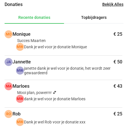
Donaties
Bekijk Alles
optimaal kan gebruiken.
Recente donaties
Topbijdragers
Monique
€ 25
MO
Succes Maarten
Dank je wel voor je donatie Monique
MW
Jannette
€ 50
JA
janette dank je wel voor je donatie, het wordt zeer
MW
gewaardeerd
Marloes
€ 43
MA
Mooi plan, powerrrr 💕
dank je wel voor je donatie Marloes
MW
Rob
€ 25
RO
Dank je wel Rob voor je donatie xxx
MW