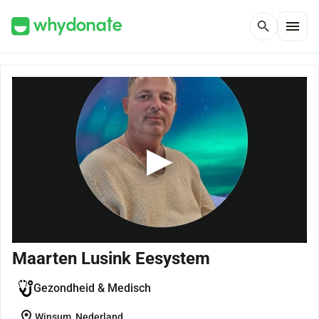
menu
search
Maarten Lusink Eesystem
Gezondheid & Medisch
location_on
Winsum, Nederland