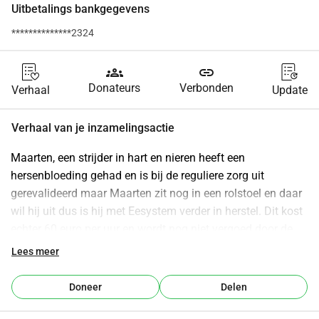
Uitbetalings bankgegevens
**************2324
groups
link
Donateurs
Verbonden
Verhaal
Update
Verhaal van je inzamelingsactie
Maarten, een strijder in hart en nieren heeft een 
hersenbloeding gehad en is bij de reguliere zorg uit 
gerevalideerd maar Maarten zit nog in een rolstoel en daar 
wil hij uit dus is hij met Eesystem verder in herstel. Dit kost 
echter 60 euro per uur en wordt nog niet vergoed door de 
zorgverzekeraar. Daarbij wil Maarten een Eesystem in het 
Lees meer
zorgcentra plaatsen zodat nog veel meer mensen met bv 
dementie of parkinson verder kunnen herstellen en 
Doneer
Delen
daarmee bekendheid geven aan het Eesystem zodat 
uiteindelijk iedereen zijn eigen zelfhelend vermogen weer 