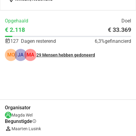
Opgehaald
Doel
€ 2.118
€ 33.369
127
Dagen resterend
6,3%
gefinancierd
MO
JA
MA
29
Mensen hebben gedoneerd
Delen
Doneer
Organisator
Magda Wel
Begunstigde
info
Maarten Lusink