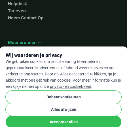
Helpdesk
Tarieven
Neem Contact Op
expand_more
Meer bronnen
Wij waarderen je privacy
We gebruiken cookies om je surfervaring te verbeteren,
gepersonaliseerde advertenties of inhoud weer te geven en ons
arrow_drop_down
Nl
verkeer te analyseren. Door op ‘Alles accepteren' te klikken, ga je
akkoord met ons gebruik van cookies. Voor meer informatie kun je
★★★★★
4,9 / 5 op basis van 500+ reviews
een kijkje nemen op onze
privacy- en cookiebeleid
.
Beheer voorkeuren
© 2012–2026
WhyDonate
Privacy en cookies
Alles afwijzen
cookie
Algemene voorwaarden
Cookie-instellingen
stripe
Gemaakt in Europa
★
Geverifieerde Partner
check
Accepteer alles