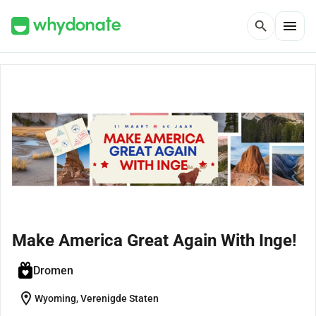
menu
search
Make America Great Again With Inge!
Dromen
location_on
Wyoming, Verenigde Staten