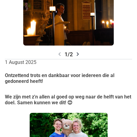
chevron_left
chevron_right
1/2
1 August 2025
Ontzettend trots en dankbaar voor iedereen die al
gedoneerd heeft!
We zijn met z'n allen al goed op weg naar de helft van het
doel. Samen kunnen we dit! 😊