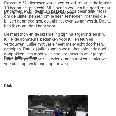
De eerste 32 kilometer waren vertrouwd, maar in die laatste
10 begon het pas echt. Mijn benen voelden het goed, maar
Onderweg en bij de finish besefte ik hoe belangrijk het is
juist toen dacht ik:
hier doe ik het voor
.
om de
juiste mensen
om je heen te hebben. Mensen die
blijven aanmoedigen, ook als het even zwaar wordt. Daar
ben ik enorm dankbaar voor.
De marathon en de inzameling zijn nu afgerond, en ik wil
jullie, de donateurs, bedanken voor jullie steun en
vertrouwen. Jullie motivatie heeft me er echt doorheen
geholpen. Dankzij jullie kunnen we nu het volgende doel
aanpakken: een mooi weekend organiseren voor jonge
Dank jullie wel! ❤️
mantelzorgers, waar zij plezier kunnen maken en nieuwe
vriendschappen kunnen opbouwen.
Rick