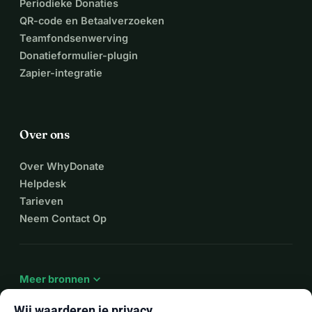
Periodieke Donaties
QR-code en Betaalverzoeken
Teamfondsenwerving
Donatieformulier-plugin
Zapier-integratie
Over ons
Over WhyDonate
Helpdesk
Tarieven
Neem Contact Op
expand_more
Meer bronnen
Wij waarderen je privacy