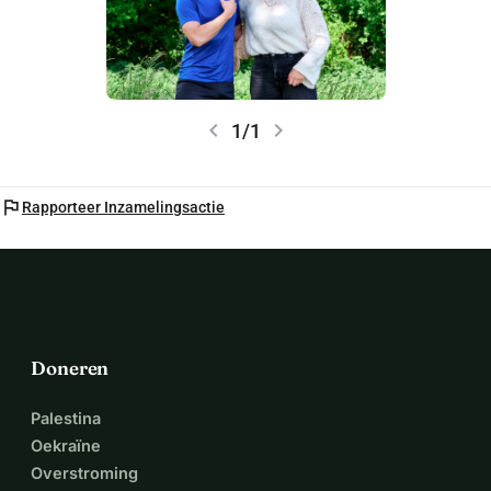
chevron_left
chevron_right
1/1
flag
Rapporteer Inzamelingsactie
Doneren
Palestina
Oekraïne
Overstroming