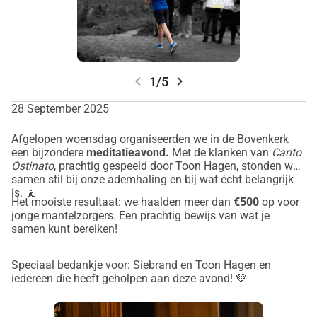
chevron_left
chevron_right
1/5
28 September 2025
Afgelopen woensdag organiseerden we in de Bovenkerk
een bijzondere
meditatieavond.
Met de klanken van
Canto
Ostinato
, prachtig gespeeld door Toon Hagen, stonden we
samen stil bij onze ademhaling en bij wat écht belangrijk
is. 🧘
Het mooiste resultaat: we haalden meer dan
€500
op voor
jonge mantelzorgers. Een prachtig bewijs van wat je
samen kunt bereiken!
Speciaal bedankje voor: Siebrand en Toon Hagen en
iedereen die heeft geholpen aan deze avond! 💚