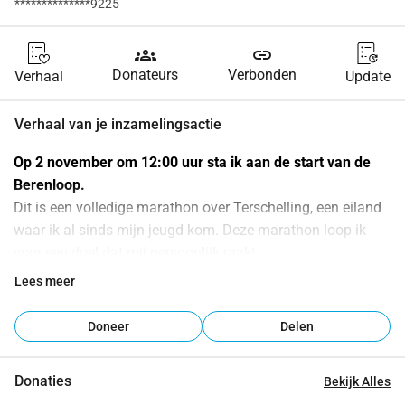
**************9225
groups
link
Donateurs
Verbonden
Verhaal
Update
Verhaal van je inzamelingsactie
Op 2 november om 12:00 uur sta ik aan de start van de 
Berenloop.
Dit is een volledige marathon over Terschelling, een eiland 
waar ik al sinds mijn jeugd kom. Deze marathon loop ik 
voor een doel dat mij persoonlijk raakt.
Thuis groeide ik op met een licht verstandelijk beperkte 
Lees meer
broer. Hierdoor was er thuis vaak gedoe en moest ik leren 
om mijzelf in te houden. Omdat mijn broer er zelf ook niets 
Doneer
Delen
aan kon doen, paste ik mij aan om erger te voorkomen. Op 
een gegeven moment liep ik tegen mijn eigen grens aan. 
Donaties
Bekijk Alles
Toen ik achttien was, merkte ik dat ik niet goed met mijn 