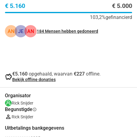
€ 5.160
€ 5.000
103,2%
gefinancierd
AN
JE
AN
184
Mensen hebben gedoneerd
Delen
Doneer
€5.160
opgehaald, waarvan
€227
offline.
savings
Bekijk offline donaties
Organisator
Rick Snijder
Begunstigde
info
Rick Snijder
Uitbetalings bankgegevens