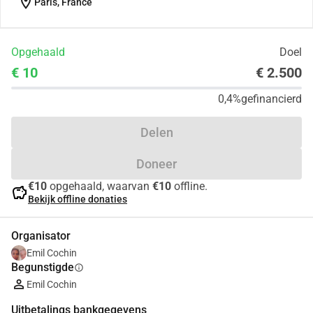
location_on
Paris, France
Opgehaald
Doel
€ 10
€ 2.500
0,4%
gefinancierd
Delen
Doneer
€10
opgehaald, waarvan
€10
offline.
savings
Bekijk offline donaties
Organisator
Emil Cochin
Begunstigde
info
Emil Cochin
Uitbetalings bankgegevens