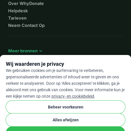
Over WhyDonate
Helpdesk
Tarieven
Neem Contact Op
expand_more
Meer bronnen
Wij waarderen je privacy
We gebruiken cookies om je surfervaring te verbeteren,
gepersonaliseerde advertenties of inhoud weer te geven en ons
arrow_drop_down
Nl
verkeer te analyseren. Door op ‘Alles accepteren' te klikken, ga je
akkoord met ons gebruik van cookies. Voor meer informatie kun je
★★★★★
4,9 / 5 op basis van 500+ reviews
een kijkje nemen op onze
privacy- en cookiebeleid
.
Beheer voorkeuren
© 2012–2026
WhyDonate
Privacy en cookies
Alles afwijzen
cookie
Algemene voorwaarden
Cookie-instellingen