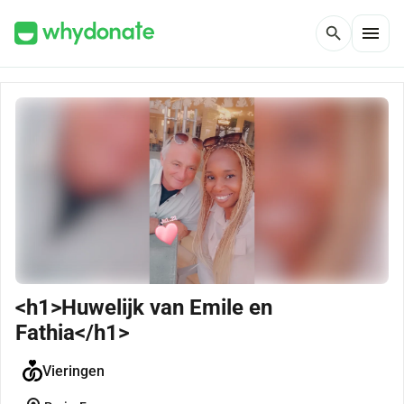
menu
search
<h1>Huwelijk van Emile en
Fathia</h1>
Vieringen