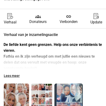
groups
link
Donateurs
Verbonden
Verhaal
Update
Verhaal van je inzamelingsactie
De liefde kent geen grenzen. Help ons onze verbintenis te 
vieren.
Fathia en ik zijn verheugd om met jullie een nieuws te 
delen dat ons vervult met vreugde en hoop: onze 
aanstaande bruiloft.
Na een ontmoeting die ons leven op zijn kop heeft gezet, 
Lees meer
hebben we besloten om ons voor het leven te verenigen. 
Maar naast onze liefde, is het ook de vereniging 
van twee culturen, de Europese en de Tunesische, die we 
willen vieren.
Echter, de uitdagingen van een transnationaal huwelijk zijn 