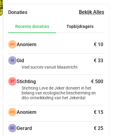
Bekijk Alles
Donaties
Recente donaties
Topbijdragers
Anoniem
€ 10
AN
Gid
€ 33
GI
Veel succes vanuit Maastricht
Stichting
€ 500
ST
Stichting Leve de Jeker doneert in het
belang van ecologische bescherming en
dito ontwikkeling van het Jekerdal
Anoniem
€ 15
AN
Gerard
€ 25
GE