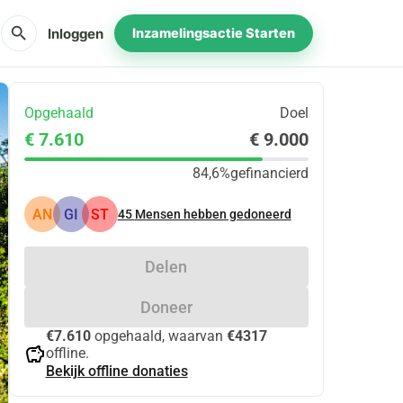
search
Inloggen
Inzamelingsactie Starten
Opgehaald
Doel
€ 7.610
€ 9.000
84,6%
gefinancierd
AN
GI
ST
45
Mensen hebben gedoneerd
Delen
Doneer
€7.610
opgehaald, waarvan
€4317
savings
offline.
Bekijk offline donaties