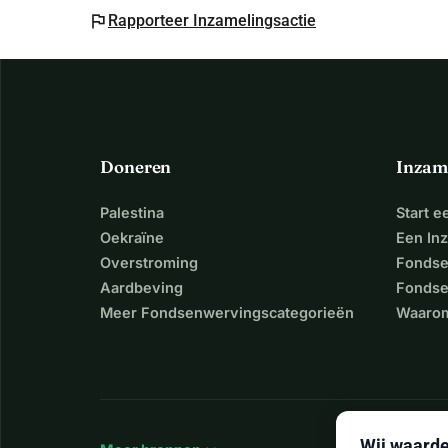
flag
Rapporteer Inzamelingsactie
Doneren
Inzam
Palestina
Start 
Oekraïne
Een In
Overstroming
Fondse
Aardbeving
Fondse
Meer Fondsenwervingscategorieën
Waarom
Wij waarde