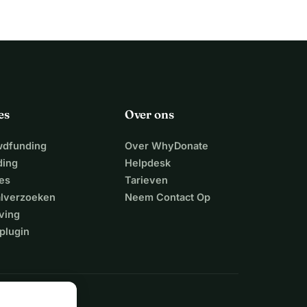
es
Over ons
wdfunding
Over WhyDonate
ding
Helpdesk
es
Tarieven
alverzoeken
Neem Contact Op
ving
plugin