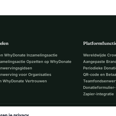
elen
Platformfuncti
een WhyDonate Inzamelingsactie
Wereldwijde Cro
zamelingsactie Opzetten op WhyDonate
Aangepaste Bran
nwervingsgidsen
Periodieke Donati
nwerving voor Organisaties
QR-code en Beta
 WhyDonate Vertrouwen
Teamfondsenwer
Donatieformulier-
Zapier-integratie
ren je privacy