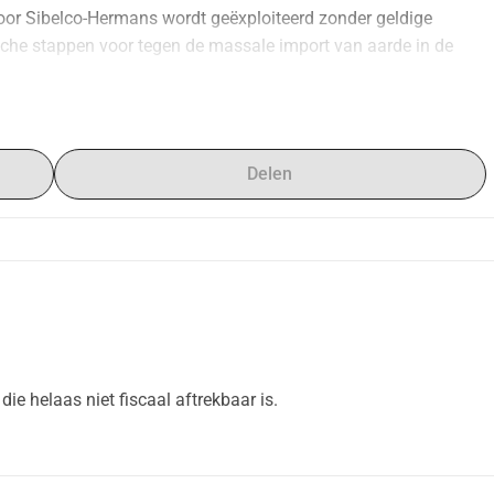
oor Sibelco-Hermans wordt geëxploiteerd zonder geldige 
sche stappen voor tegen de massale import van aarde in de 
viteiten bevinden zich in het dichtbevolkte gebied van Maastricht 
ren (Vlaanderen), Bassenge en Visé (Wallonië). We moeten nu 
nieke Natura 2000-habitats, vervuiling van drinkwater en 
Delen
 aarde in onze unieke regio te voorkomen.
pleeg https://www.geer-jeker.eu/
ewijs, maar helaas zonder fiscale aftrek.
ie helaas niet fiscaal aftrekbaar is.