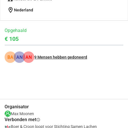
location_on
Nederland
Opgehaald
€ 105
BA
AN
AN
9
Mensen hebben gedoneerd
Delen
Doneer
Organisator
Max Moonen
Verbonden met
info
Boer & Croon loopt voor Stichting Samen Lachen