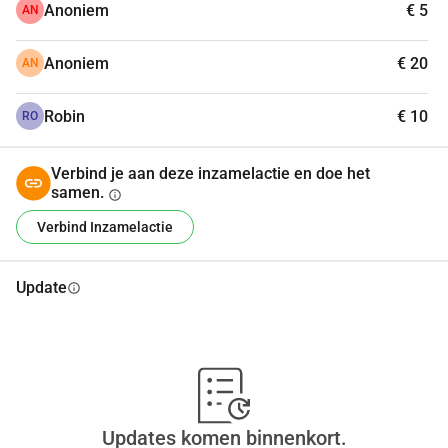
Anoniem
€ 5
AN
Anoniem
€ 20
AN
Robin
€ 10
RO
Verbind je aan deze inzamelactie en doe het
samen.
info
Verbind Inzamelactie
Update
info
Updates komen binnenkort.