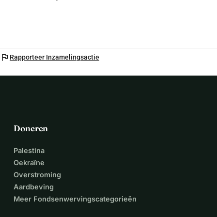
flag
Rapporteer Inzamelingsactie
Doneren
Palestina
Oekraïne
Overstroming
Aardbeving
Meer Fondsenwervingscategorieën