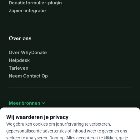
Donatieformulier-plugin
Zapier-integratie
Over ons
Over WhyDonate
Helpdesk
Tarieven
Neem Contact Op
expand_more
Meer bronnen
Wij waarderen je privacy
We gebruiken cookies om je surfervaring te verbeteren,
gepersonaliseerde advertenties of inhoud weer te geven en ons
arrow_drop_down
Nl
verkeer te analyseren. Door op ‘Alles accepteren' te klikken, ga je