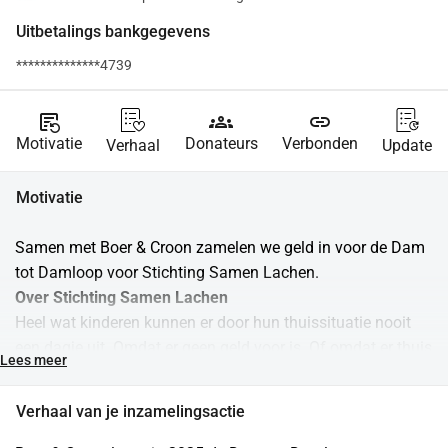
Uitbetalings bankgegevens
**************4739
source_notes
groups
link
Motivatie
Donateurs
Verbonden
Verhaal
Update
Motivatie
Samen met Boer & Croon zamelen we geld in voor de Dam 
tot Damloop voor Stichting Samen Lachen.
Over Stichting Samen Lachen
Heel wat kinderen kunnen er door hun thuissituatie nooit 
een dagje uit. Omdat er geen geld voor is. Of omdat er thuis 
Lees meer
andere problemen zijn. Ook deze kinderen hebben recht op 
plezier. Stichting Samen Lachen organiseert voor deze 
Verhaal van je inzamelingsactie
kinderen eens per maand een ontspannend, creatief en leuk 
dagje uit. Voor kinderen tussen tussen de 4 en 12 jaar gaan 