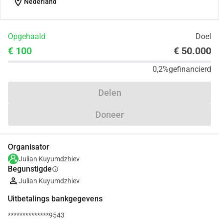
location_on
Nederland
Opgehaald
Doel
€ 100
€ 50.000
0,2%
gefinancierd
Delen
Doneer
Organisator
Julian Kuyumdzhiev
Begunstigde
info
Julian Kuyumdzhiev
Uitbetalings bankgegevens
**************9543