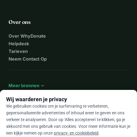
Over ons
Over WhyDonate
Helpdesk
Tarieven
Neem Contact Op
expand_more
Meer bronnen
Wij waarderen je privacy
We gebruiken cookies om je surfervaring te verbeteren,
gepersonaliseerde advertenties of inhoud weer te geven en ons
arrow_drop_down
Nl
verkeer te analyseren. Door op ‘Alles accepteren' te klikken, ga je
akkoord met ons gebruik van cookies. Voor meer informatie kun je
★★★★★
4,9 / 5 op basis van 500+ reviews
een kijkje nemen op onze
privacy- en cookiebeleid
.