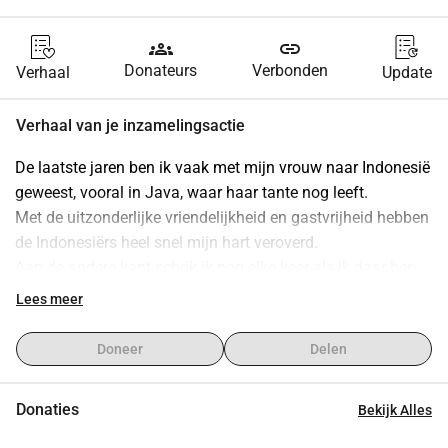
groups
link
Donateurs
Verbonden
Verhaal
Update
Verhaal van je inzamelingsactie
De laatste jaren ben ik vaak met mijn vrouw naar Indonesië 
geweest, vooral in Java, waar haar tante nog leeft.
Met de uitzonderlijke vriendelijkheid en gastvrijheid hebben 
de Indonesiërs heel snel mijn hart veroverd.
Aan de andere kant schrik ik nog elke keer als ik daar ben 
van het ontbreken van medische hulp, vooral voor arme 
Lees meer
mensen, die geen ziektekostenverzekering hebben. En die 
zijn heel erg veel . Die niet verzekerden, moeten enorm hoge 
Doneer
Delen
kosten betalen voor elk medicijn, bezoek aan 
huisartsenpraktijk, chirurgische ingreep.
Donaties
Bekijk Alles
De meeste kunnen het gewoon niet opbrengen. Ze kunnen 
het gewoon niet betalen. Dat raakt me heel erg, elke keer 