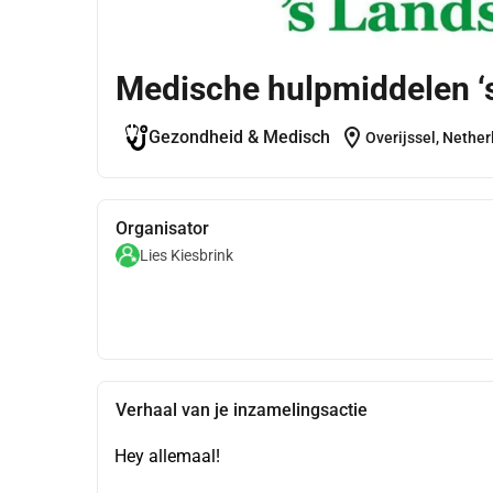
Medische hulpmiddelen ‘
location_on
Gezondheid & Medisch
Overijssel, Nethe
Organisator
Lies Kiesbrink
Verhaal van je inzamelingsactie
Hey allemaal!