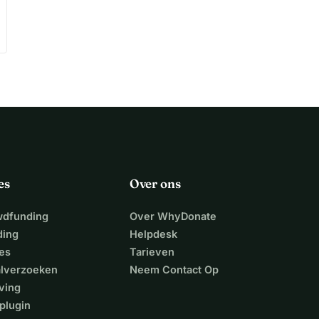
es
Over ons
wdfunding
Over WhyDonate
ding
Helpdesk
es
Tarieven
alverzoeken
Neem Contact Op
ving
plugin