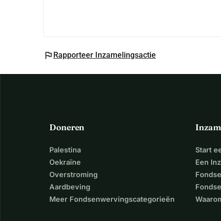
flag
Rapporteer Inzamelingsactie
Doneren
Inzam
Palestina
Start 
Oekraïne
Een In
Overstroming
Fondse
Aardbeving
Fondse
Meer Fondsenwervingscategorieën
Waarom