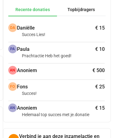
Recente donaties
Topbijdragers
Daniëlle
€ 15
DA
Succes Lies!
Paula
€ 10
PA
Prachtactie Heb het goed!
Anoniem
€ 500
AN
Fons
€ 25
FO
Succes!
Anoniem
€ 15
AN
Helemaal top succes met je.donatie
Verbind je aan deze inzamelactie en