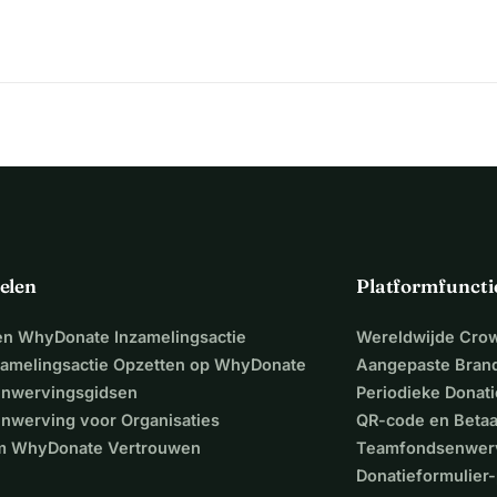
elen
Platformfuncti
een WhyDonate Inzamelingsactie
Wereldwijde Cro
zamelingsactie Opzetten op WhyDonate
Aangepaste Bran
nwervingsgidsen
Periodieke Donati
nwerving voor Organisaties
QR-code en Beta
 WhyDonate Vertrouwen
Teamfondsenwer
Donatieformulier-