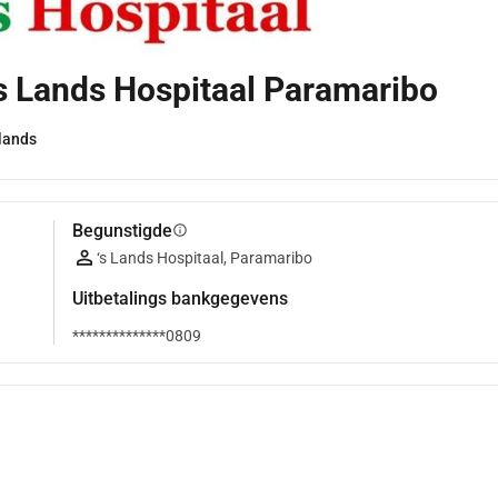
s Lands Hospitaal Paramaribo
rlands
Begunstigde
info
‘s Lands Hospitaal, Paramaribo
Uitbetalings bankgegevens
**************0809