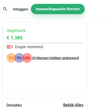
search
Inloggen
Inzamelingsactie Starten
Opgehaald
€ 1.385
3
Dagen resterend
DA
PA
AN
39
Mensen hebben gedoneerd
Delen
Doneer
Bekijk Alles
Donaties