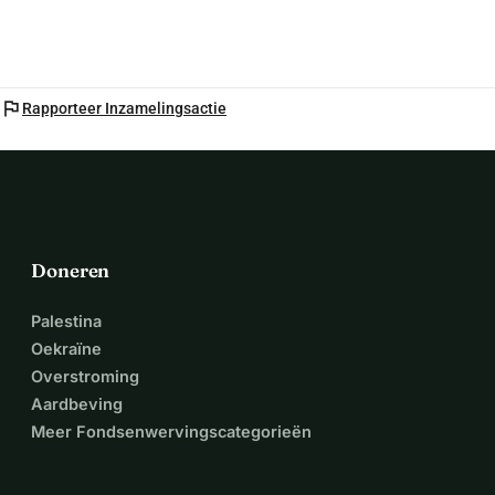
hun verblijf in het asielzoekercentrum een beetje opfleuren.
flag
Rapporteer Inzamelingsactie
Doneren
Palestina
Oekraïne
Overstroming
Aardbeving
Meer Fondsenwervingscategorieën