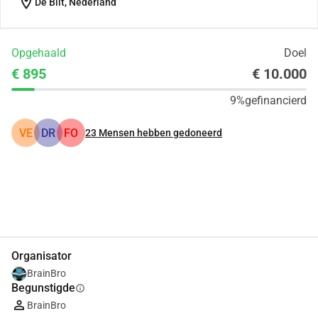
location_on
De Bilt, Nederland
Opgehaald
Doel
€ 895
€ 10.000
9%
gefinancierd
VE
DR
FO
23
Mensen hebben gedoneerd
Delen
Doneer
Organisator
BrainBro
Begunstigde
info
BrainBro