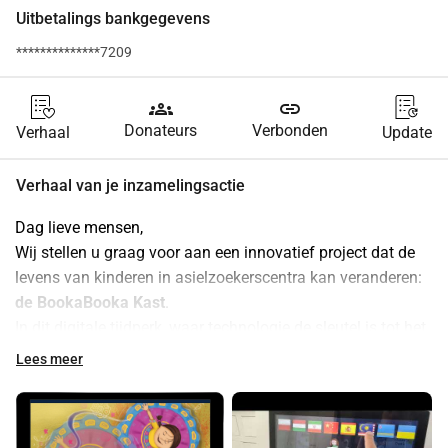
Uitbetalings bankgegevens
**************7209
groups
link
Donateurs
Verbonden
Verhaal
Update
Verhaal van je inzamelingsactie
Dag lieve mensen,
Wij stellen u graag voor aan een innovatief project dat de 
levens van kinderen in asielzoekerscentra kan veranderen: 
de BookaBooka Kast
.
In dit digitale tijdperk, waar technologie de sleutel is tot het 
vergroten van kansen en het bevorderen van educatie, 
Lees meer
streven wij ernaar om een unieke en boeiende leeromgeving 
te creëren voor kinderen van verschillende nationaliteiten.
De BookaBooka Kast is geen gewone kast - het is een 