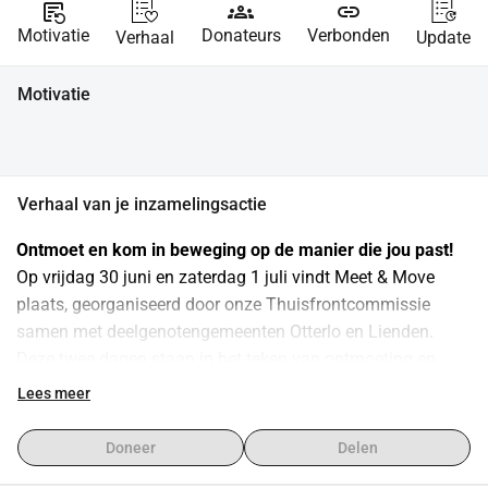
source_notes
groups
link
Motivatie
Donateurs
Verbonden
Verhaal
Update
Motivatie
Verhaal van je inzamelingsactie
Ontmoet en kom in beweging op de manier die jou past!
Op vrijdag 30 juni en zaterdag 1 juli vindt Meet & Move 
plaats, georganiseerd door onze Thuisfrontcommissie 
samen met deelgenotengemeenten Otterlo en Lienden. 
Deze twee dagen staan in het teken van ontmoeting en 
beweging. We hebben gekozen voor een gevarieerd 
Lees meer
programma waarbij er voor iedereen een geschikte manier 
van bewegen is.
Doneer
Delen
Wielrennen op vrijdag 30 juni: