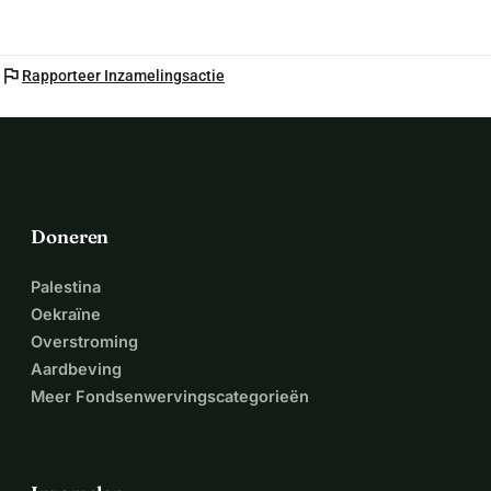
flag
Rapporteer Inzamelingsactie
Doneren
Palestina
Oekraïne
Overstroming
Aardbeving
Meer Fondsenwervingscategorieën