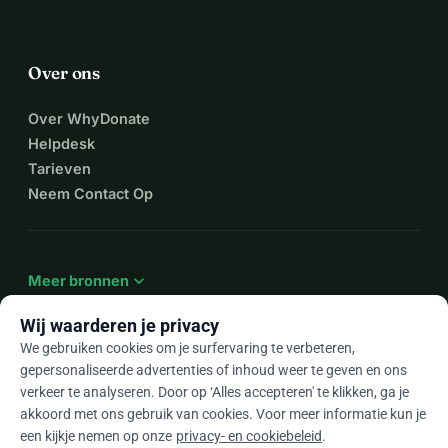
Over ons
Over WhyDonate
Helpdesk
Tarieven
Neem Contact Op
expand_more
Meer bronnen
Wij waarderen je privacy
We gebruiken cookies om je surfervaring te verbeteren,
gepersonaliseerde advertenties of inhoud weer te geven en ons
arrow_drop_down
Nl
verkeer te analyseren. Door op ‘Alles accepteren' te klikken, ga je
akkoord met ons gebruik van cookies. Voor meer informatie kun je
★★★★★
4,9 / 5 op basis van 500+ reviews
een kijkje nemen op onze
privacy- en cookiebeleid
.