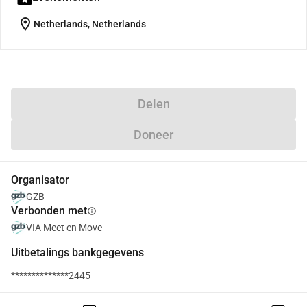
location_on
Netherlands, Netherlands
Delen
Doneer
Organisator
GZB
Verbonden met
info
VIA Meet en Move
Uitbetalings bankgegevens
**************2445