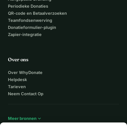
Periodieke Donaties
QR-code en Betaalverzoeken
Teamfondsenwerving
Donatieformulier-plugin
Zapier-integratie
Over ons
Over WhyDonate
Helpdesk
Tarieven
Neem Contact Op
expand_more
Meer bronnen