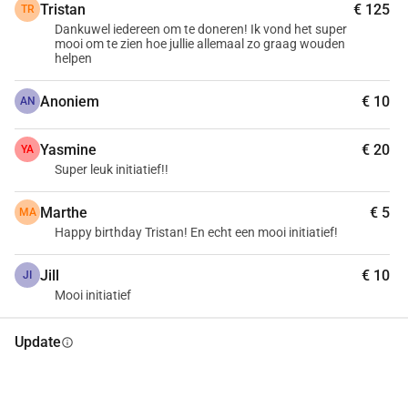
Tristan
€ 125
TR
mensen weer laten lopen, zien of zonder pijn leven — iets 
Dankuwel iedereen om te doneren! Ik vond het super
wat voor ons vanzelfsprekend is, maar voor hen 
mooi om te zien hoe jullie allemaal zo graag wouden
onbereikbaar zonder hulp. Het steunen van Mercy Ships 
helpen
geeft hoop, genezing, en redt levens.
Anoniem
€ 10
AN
Yasmine
€ 20
YA
Super leuk initiatief!!
Marthe
€ 5
MA
Happy birthday Tristan! En echt een mooi initiatief!
Jill
€ 10
JI
Mooi initiatief
Update
info