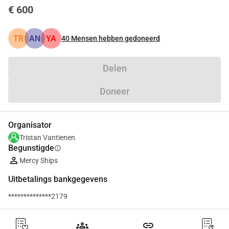
€ 600
TR
AN
YA
40
Mensen hebben gedoneerd
Delen
Doneer
Organisator
Tristan Vantienen
Begunstigde
info
Mercy Ships
Uitbetalings bankgegevens
**************2179
groups
link