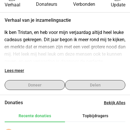
Donateurs
Verbonden
Verhaal
Update
Verhaal van je inzamelingsactie
Ik ben Tristan, en heb voor mijn verjaardag altijd heel leuke 
cadeaus gekregen. Dit jaar begon ik meer rond mij te kijken, 
en merkte dat er mensen zijn met een veel grotere nood dan 
mij. Het leek mij heel leuk om deze mensen ook te kunnen 
geven, en een verjaardag is daarvoor de perfecte 
gelegenheid. Ik vier dat ik al negentien jaar leef, en dit is 
Lees meer
niet voor iedereen vanzelfsprekend. Dagelijks bevinden 
mensen zich in noodsituaties, waarop Mercy Ships te hulp 
Doneer
Delen
schiet. Mercy Ships is een betrouwbare organisatie die 
gratis, levensveranderende operaties aanbiedt aan mensen 
Donaties
Bekijk Alles
in arme landen die geen toegang hebben tot goede 
medische zorg. Ze doen dit met ziekenhuisschepen vol 
Recente donaties
Topbijdragers
vrijwilligers: artsen, verpleegkundigen en andere 
specialisten. Met jouw steun kunnen ze levens redden, 