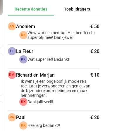
Recente donaties
Topbijdragers
Anoniem
€ 50
AN
Wow wat een bedrag! Hier ben ik echt
KK
super blij mee! Dankjewel!
La Fleur
€ 20
LF
Wat super lief! Bedankt!
KK
Richard en Marjan
€ 10
RM
Ik wens je een ongelooflijk mooie reis
toe. Laat je verwonderen en geniet van
de bijzondere ontmoetingen en maak
herinneringen.
Dankjulliewel!!
KK
Paul
€ 20
PA
Heel erg bedankt!!
KK