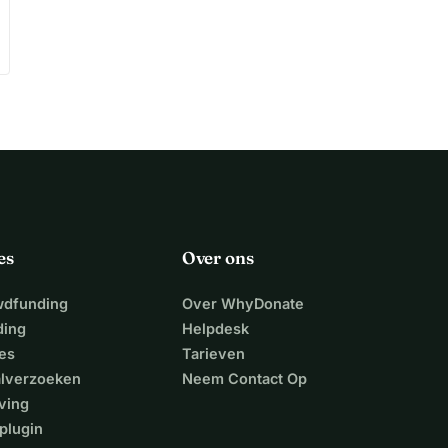
es
Over ons
wdfunding
Over WhyDonate
ding
Helpdesk
es
Tarieven
alverzoeken
Neem Contact Op
ving
plugin