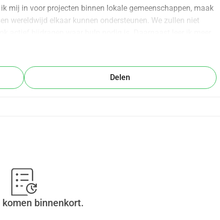
 ik mij in voor projecten binnen lokale gemeenschappen, maak 
sen wereldwijd elkaar kunnen ondersteunen. We zullen niet 
 actief bijdragen waar hulp nodig is. Daarnaast leer ik meer 
nding tussen verschillende culturen. Om deze unieke ervaring 
Mijn doel is om € 2.400 op te halen. Elke bijdrage, groot of 
ere reis en de positieve impact die we daar samen kunnen 
Delen
 bedrag van € 2.400, dan wordt het extra geld gedoneerd aan 
naar de school in Tanzania waar wij tijdens onze reis ook les 
t leven komen, en daarbij draagt u ook bij aan hun toekomst! 
 komen binnenkort.