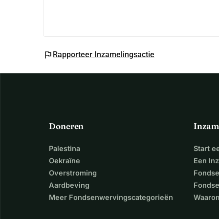
flag
Rapporteer Inzamelingsactie
Doneren
Inzam
Palestina
Start 
Oekraïne
Een In
Overstroming
Fondse
Aardbeving
Fondse
Meer Fondsenwervingscategorieën
Waarom