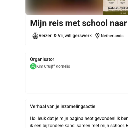
Mijn reis met school naa
location_on
Reizen & Vrijwilligerswerk
Netherlands
Organisator
Kim Cruijff Kornelis
Verhaal van je inzamelingsactie
Hoi leuk dat je mijn pagina hebt gevonden! Ik ben 
ik een bijzondere kans: samen met mijn school, R