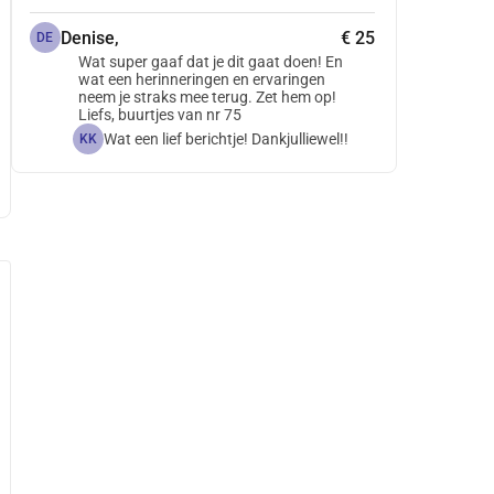
Denise,
€ 25
DE
Wat super gaaf dat je dit gaat doen! En
wat een herinneringen en ervaringen
neem je straks mee terug. Zet hem op!
Liefs, buurtjes van nr 75
Wat een lief berichtje! Dankjulliewel!!
KK