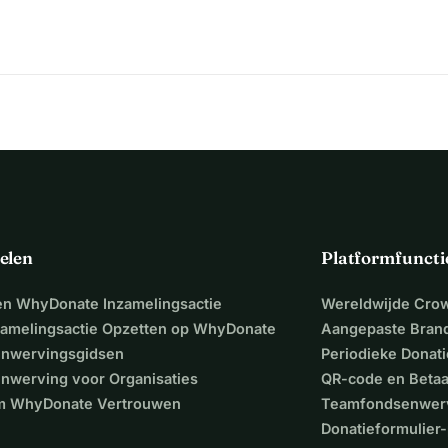
elen
Platformfuncti
een WhyDonate Inzamelingsactie
Wereldwijde Cro
zamelingsactie Opzetten op WhyDonate
Aangepaste Bran
nwervingsgidsen
Periodieke Donati
nwerving voor Organisaties
QR-code en Beta
 WhyDonate Vertrouwen
Teamfondsenwer
Donatieformulier-