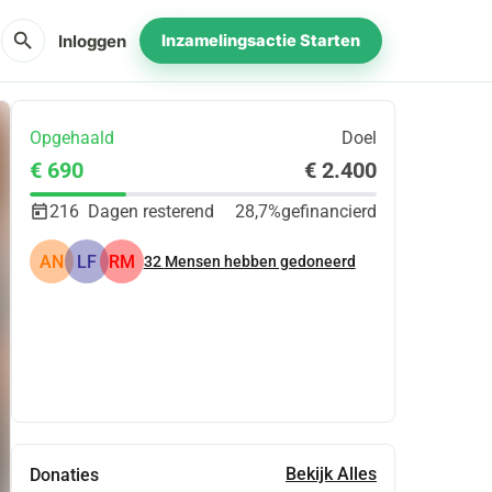
search
Inloggen
Inzamelingsactie Starten
Opgehaald
Doel
€ 690
€ 2.400
216
Dagen resterend
28,7%
gefinancierd
AN
LF
RM
32
Mensen hebben gedoneerd
Delen
Doneer
Bekijk Alles
Donaties