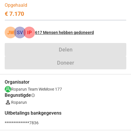
Opgehaald
€ 7.170
JW
SV
IP
617
Mensen hebben gedoneerd
Delen
Doneer
Organisator
Roparun Team WeMove 177
Begunstigde
info
Roparun
Uitbetalings bankgegevens
**************7836