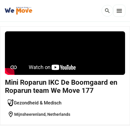
menu
search
Mini Roparun IKC De Boomgaard en
Roparun team We Move 177
Gezondheid & Medisch
location_on
Mijnsheerenland, Netherlands