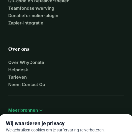
QR-code en Betaalverzoeken
Teamfondsenwerving
Donatieformulier-plugin
Zapier-integratie
Over ons
Over WhyDonate
Helpdesk
Tarieven
Neem Contact Op
expand_more
Meer bronnen
Wij waarderen je privacy
We gebruiken cookies om je surfervaring te verbeteren,