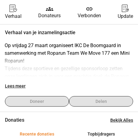
groups
link
Donateurs
Verbonden
Verhaal
Update
Verhaal van je inzamelingsactie
Op vrijdag 27 maart organiseert IKC De Boomgaard in 
samenwerking met Roparun Team We Move 177 een Mini 
Roparun!
Tijdens deze sportieve en gezellige sponsorloop zetten 
onze leerlingen zich in voor een prachtig doel: de Roparun. 
De Roparun is een estafetteloop van meer dan 500 
Lees meer
kilometer en zamelt al meer dan 30 jaar geld in voor 
palliatieve zorg voor mensen met kanker.
Doneer
Delen
Met de opbrengst worden onder andere inloophuizen 
ondersteund, vakanties mogelijk gemaakt en hulpmiddelen 
Donaties
Bekijk Alles
of bijzondere uitjes verzorgd voor zieke kinderen en 
volwassenen. Alles met één belangrijke missie:
Recente donaties
Topbijdragers
“Leven toevoegen aan de dagen, waar vaak geen dagen 