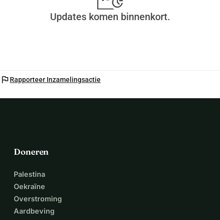
Roparun Team We Move 177
IKC De Boomgaard
Updates komen binnenkort.
flag
Rapporteer Inzamelingsactie
Doneren
Palestina
Oekraïne
Overstroming
Aardbeving