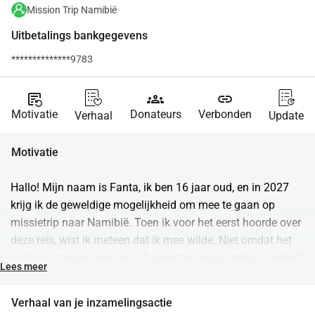
Mission Trip Namibië
Uitbetalings bankgegevens
**************9783
source_notes
groups
link
Motivatie
Donateurs
Verbonden
Verhaal
Update
Motivatie
Hallo! Mijn naam is Fanta, ik ben 16 jaar oud, en in 2027 
krijg ik de geweldige mogelijkheid om mee te gaan op 
missietrip naar Namibië. Toen ik voor het eerst hoorde over 
deze reis, wist ik meteen dat ik mee wilde. Niet omdat het 
voelt als zomaar een reis of vakantie, maar omdat ik geloof 
Lees meer
dat dit een kans is om echt iets te betekenen voor andere 
mensen én om zelf dichter naar God toe te groeien.
Verhaal van je inzamelingsactie
Ik merk dat deze missietrip mij vooral aanspreekt omdat 