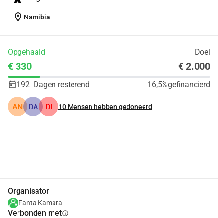
location_on
Namibia
Opgehaald
Doel
€ 330
€ 2.000
192
Dagen resterend
16,5%
gefinancierd
AN
DA
DI
10
Mensen hebben gedoneerd
Delen
Doneer
Organisator
Fanta Kamara
Verbonden met
info