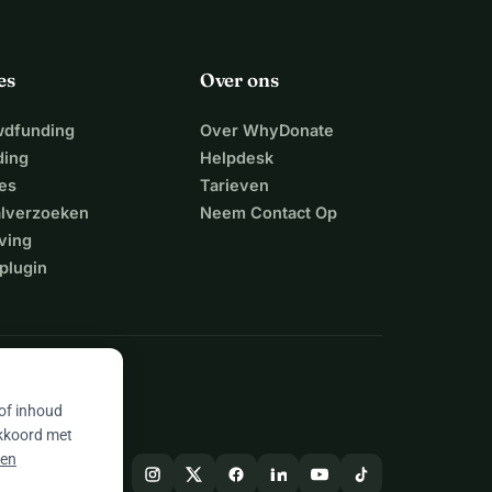
es
Over ons
wdfunding
Over WhyDonate
ding
Helpdesk
es
Tarieven
alverzoeken
Neem Contact Op
ving
plugin
 of inhoud
akkoord met
 en