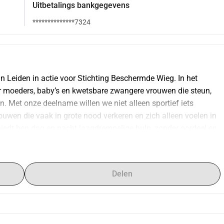
Uitbetalings bankgegevens
**************7324
 Leiden in actie voor Stichting Beschermde Wieg. In het 
moeders, baby’s en kwetsbare zwangere vrouwen die steun, 
n. Met onze deelname willen we niet alleen sportief iets 
uwen die vaak in grote nood verkeren en zich alleen voelen in 
edt hen dag en nacht laagdrempelige hulp, zonder oordeel en 
het teken staat van moeders, vinden wij het extra bijzonder 
angerschap en moederschap niet vanzelfsprekend veilig, fijn 
 werk van Stichting Beschermde Wieg en help je mee om 
Delen
 rust en perspectief te bieden. Steun onze actie. Elke bijdrage 