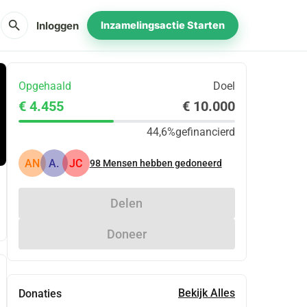
search
Inloggen
Inzamelingsactie Starten
Opgehaald
Doel
€ 4.455
€ 10.000
44,6%
gefinancierd
AN
A.
JC
98
Mensen hebben gedoneerd
Delen
Doneer
Bekijk Alles
Donaties