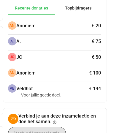
Recente donaties
Topbijdragers
Anoniem
€ 20
AN
A.
€ 75
A.
JC
€ 50
JC
Anoniem
€ 100
AN
Veldhof
€ 144
VE
Voor jullie goede doel.
Verbind je aan deze inzamelactie en
doe het samen.
info