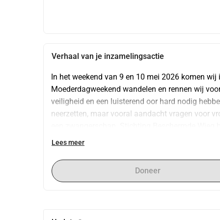
Verhaal van je inzamelingsactie
In het weekend van 9 en 10 mei 2026 komen wij in
Moederdagweekend wandelen en rennen wij voor 
veiligheid en een luisterend oor hard nodig hebbe
neerzetten, maar vooral aandacht vragen voor vro
een zwangerschap. Stichting Beschermde Wieg bi
desgewenst anoniem. Juist in een weekend dat in 
Lees meer
om in beweging te komen voor vrouwen bij wie zw
of zorgeloos zijn. Met jouw donatie steun je het
Doneer
kwetsbare zwangere vrouwen de juiste begeleiding,
helpt.