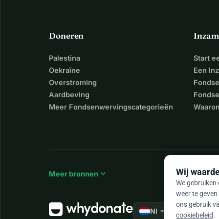
Doneren
Inzam
Palestina
Start 
Oekraïne
Een In
Overstroming
Fondse
Aardbeving
Fondse
Meer Fondsenwervingscategorieën
Waarom
Wij waarde
expand_more
Meer bronnen
We gebruiken c
weer te geven 
ons gebruik va
arrow_drop_down
★★★★★
Nl
4,
cookiebeleid
.