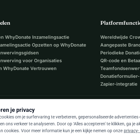
elen
Platformfuncti
een WhyDonate Inzamelingsactie
Wereldwijde Cro
zamelingsactie Opzetten op WhyDonate
Aangepaste Bran
nwervingsgidsen
Periodieke Donati
nwerving voor Organisaties
QR-code en Beta
 WhyDonate Vertrouwen
Teamfondsenwer
Donatieformulier-
Zapier-integratie
ren je privacy
ookies om je surfervaring te verbeteren, gepersonaliseerde advertenties
en ons verkeer te analyseren. Door op ‘Alles accepteren' te klikken, ga je 
n cookies. Voor meer informatie kun je een kijkje nemen op onze
privacy-
9 / 5 op basis van 500+ reviews