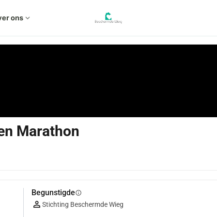
er ons
expand_more
en Marathon
Begunstigde
info
Stichting Beschermde Wieg