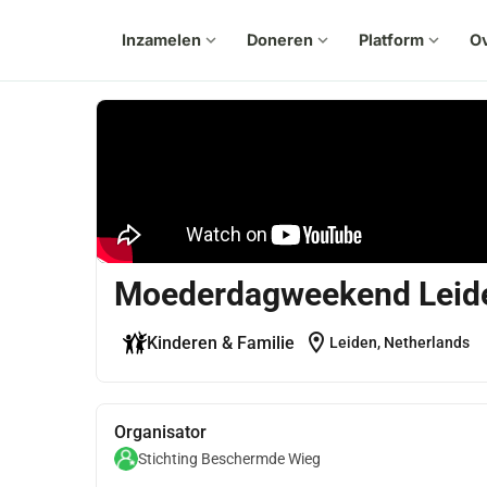
Inzamelen
expand_more
Doneren
expand_more
Platform
expand_more
Ov
Moederdagweekend Leid
location_on
Kinderen & Familie
Leiden, Netherlands
Organisator
Stichting Beschermde Wieg