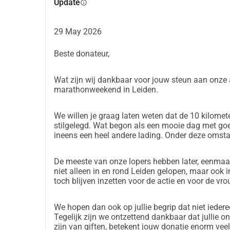
Update
info
29 May 2026
Beste donateur,
Wat zijn wij dankbaar voor jouw steun aan onze 
marathonweekend in Leiden.
We willen je graag laten weten dat de 10 kilomete
stilgelegd. Wat begon als een mooie dag met goed
ineens een heel andere lading. Onder deze omst
De meeste van onze lopers hebben later, eenmaal 
niet alleen in en rond Leiden gelopen, maar ook i
toch blijven inzetten voor de actie en voor de vr
We hopen dan ook op jullie begrip dat niet ieder
Tegelijk zijn we ontzettend dankbaar dat jullie o
zijn van giften, betekent jouw donatie enorm vee