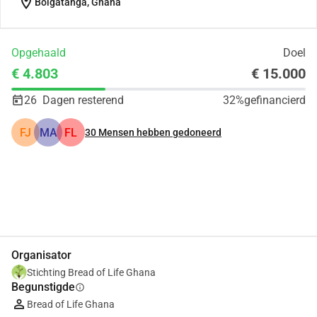
location_on
Bolgatanga, Ghana
Opgehaald
Doel
€ 4.803
€ 15.000
26
Dagen resterend
32%
gefinancierd
FJ
MA
FL
30
Mensen hebben gedoneerd
Delen
Doneer
Organisator
Stichting Bread of Life Ghana
Begunstigde
info
Bread of Life Ghana