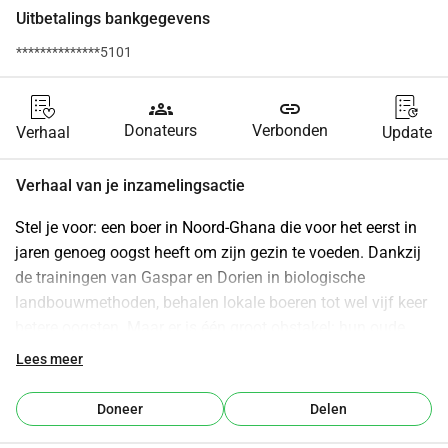
Uitbetalings bankgegevens
**************5101
groups
link
Donateurs
Verbonden
Verhaal
Update
Verhaal van je inzamelingsactie
Stel je voor: een boer in Noord-Ghana die voor het eerst in 
jaren genoeg oogst heeft om zijn gezin te voeden. Dankzij 
de trainingen van Gaspar en Dorien in biologische 
landbouwmethoden, behalen lokale boeren tot wel vijf keer 
betere oogsten. Maar er is één groot obstakel: hun oude, 
onbetrouwbare auto. Elke rit over de onverharde wegen 
Lees meer
naar afgelegen dorpen is een gok. Pech, reparaties en 
verloren tijd kosten niet alleen geld, maar ook kostbare 
Doneer
Delen
kansen om boeren te helpen.