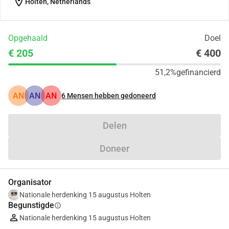
location_on
Holten, Netherlands
Opgehaald
Doel
€ 205
€ 400
51,2%
gefinancierd
AN
AN
AN
6
Mensen hebben gedoneerd
Delen
Doneer
Organisator
Nationale herdenking 15 augustus Holten
Begunstigde
info
Nationale herdenking 15 augustus Holten