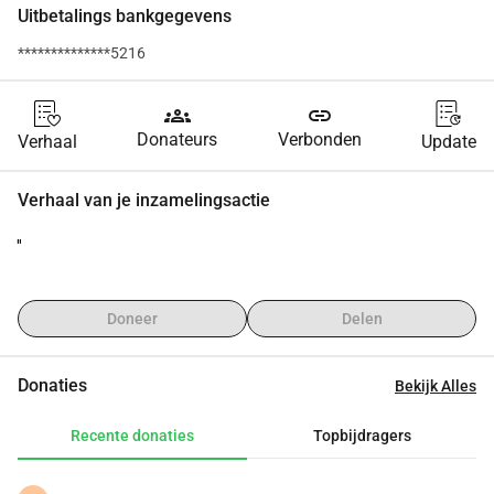
Uitbetalings bankgegevens
**************5216
groups
link
Donateurs
Verbonden
Verhaal
Update
Verhaal van je inzamelingsactie
''
Doneer
Delen
Donaties
Bekijk Alles
Recente donaties
Topbijdragers