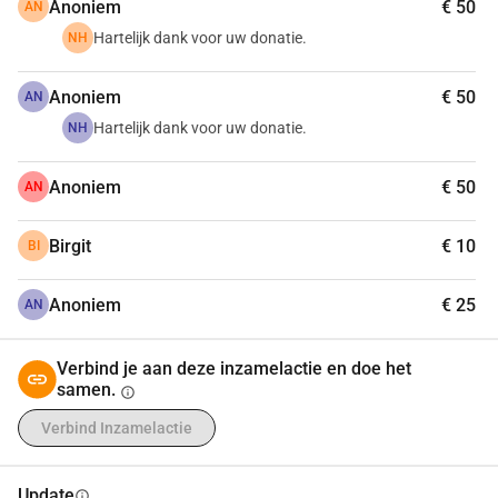
Anoniem
€ 50
AN
Hartelijk dank voor uw donatie.
NH
Anoniem
€ 50
AN
Hartelijk dank voor uw donatie.
NH
Anoniem
€ 50
AN
Birgit
€ 10
BI
Anoniem
€ 25
AN
Verbind je aan deze inzamelactie en doe het
samen.
info
Verbind Inzamelactie
Update
info