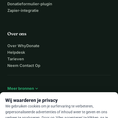
Donatieformulier-plugin
Zapier-integratie
Over ons
Over WhyDonate
Helpdesk
Tarieven
Neem Contact Op
expand_more
Meer bronnen
Wij waarderen je privacy
We gebruiken cookies om je surfervaring te verbeteren,
gepersonaliseerde advertenties of inhoud weer te geven en ons
arrow_drop_down
Nl
verkeer te analyseren. Door op ‘Alles accepteren' te klikken, ga je