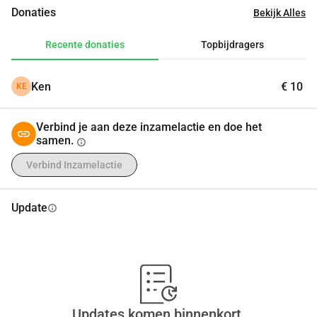
Donaties
Bekijk Alles
Recente donaties
Topbijdragers
Ken
€ 10
KE
Verbind je aan deze inzamelactie en doe het
samen.
info
Verbind Inzamelactie
Update
info
Updates komen binnenkort.