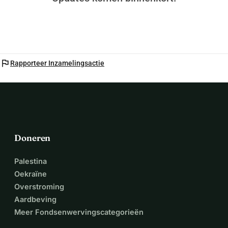
flag
Rapporteer Inzamelingsactie
Doneren
Palestina
Oekraïne
Overstroming
Aardbeving
Meer Fondsenwervingscategorieën