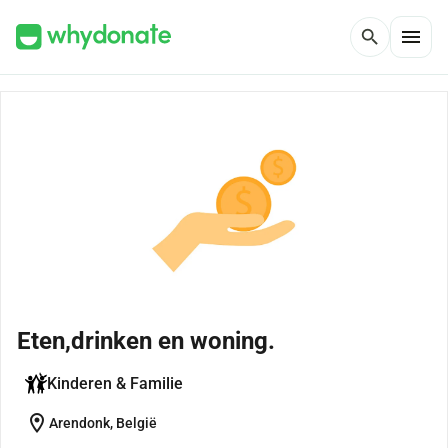
menu
search
Eten,drinken en woning.
Kinderen & Familie
location_on
Arendonk, België