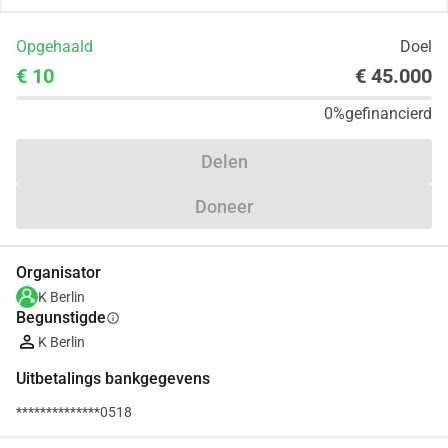
Opgehaald
Doel
€ 10
€ 45.000
0%
gefinancierd
Delen
Doneer
Organisator
K Berlin
Begunstigde
info
K Berlin
Uitbetalings bankgegevens
**************0518