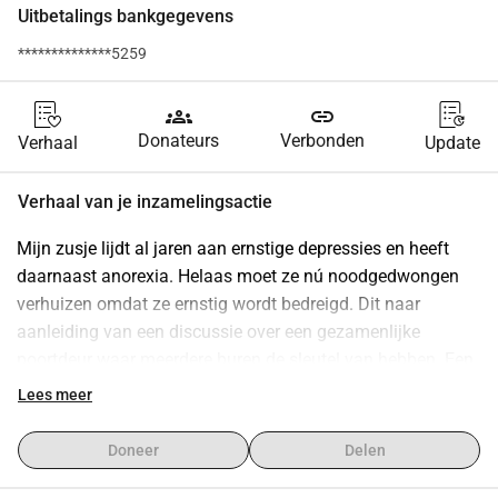
Uitbetalings bankgegevens
**************5259
groups
link
Donateurs
Verbonden
Verhaal
Update
Verhaal van je inzamelingsactie
Mijn zusje lijdt al jaren aan ernstige depressies en heeft 
daarnaast anorexia. Helaas moet ze nú noodgedwongen 
verhuizen omdat ze ernstig wordt bedreigd. Dit naar 
aanleiding van een discussie over een gezamenlijke 
poortdeur waar meerdere buren de sleutel van hebben. Een 
buurman was het er niet mee eens dat deze deur op slot 
Lees meer
werd gedaan, terwijl dat haar een veilig gevoel geeft. Naar 
aanleiding van deze discussie zijn de dreigementen en 
Doneer
Delen
vernielingen begonnen. Vuurpijlen worden op haar woning 