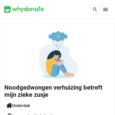
menu
search
Noodgedwongen verhuizing betreft
mijn zieke zusje
Onderdak