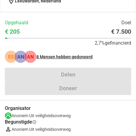
location_on
Leeuwarden, Nederland
Opgehaald
Doel
€ 205
€ 7.500
2,7%
gefinancierd
ES
AN
AN
8
Mensen hebben gedoneerd
Delen
Doneer
Organisator
Anoniem Uit veiligheidsoverweg
Begunstigde
info
Anoniem Uit veiligheidsoverweg