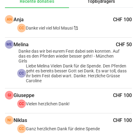
Recente donaties
Topbijdragers
Anja
CHF 100
AN
Danke viel viel Mol Mausi 🥰
CC
Melina
CHF 50
ME
Danke das wir bei eurem Fest dabei sein konnten. Auf
das es den Pferden wieder besser geht! - München
Girls
Liebe Melina Vielen Dank für die Spende. Den Pferden
geht es bereits besser Gott sei Dank. Es war toll, dass
CC
ihr beim Fest dabei wart. Danke. Herzliche Grüsse
Caroline
Giuseppe
CHF 100
GI
Vielen herzlichen Dank!
CC
Niklas
CHF 100
NI
Ganz herzlichen Dank für deine Spende
CC