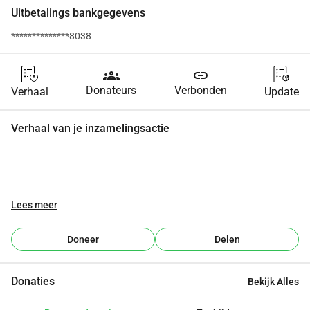
Uitbetalings bankgegevens
**************8038
groups
link
Donateurs
Verbonden
Verhaal
Update
Verhaal van je inzamelingsactie
Lees meer
Doneer
Delen
Donaties
Bekijk Alles