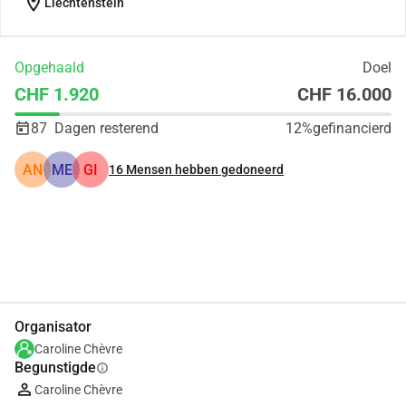
location_on
Liechtenstein
Opgehaald
Doel
CHF 1.920
CHF 16.000
87
Dagen resterend
12%
gefinancierd
AN
ME
GI
16
Mensen hebben gedoneerd
Delen
Doneer
Organisator
Caroline Chèvre
Begunstigde
info
Caroline Chèvre