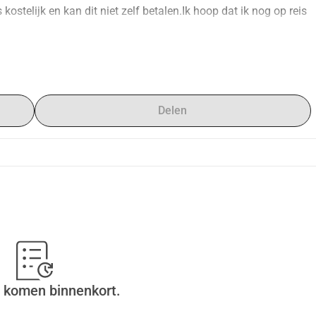
ostelijk en kan dit niet zelf betalen.Ik hoop dat ik nog op reis 
le disease, this year is my last chance to go on a trip
ive and I cannot pay for this myself. I hope that I can still 
Delen
 komen binnenkort.