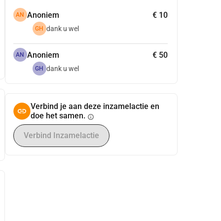
Anoniem
€ 10
AN
dank u wel
GH
Anoniem
€ 50
AN
dank u wel
GH
Verbind je aan deze inzamelactie en
doe het samen.
info
Verbind Inzamelactie