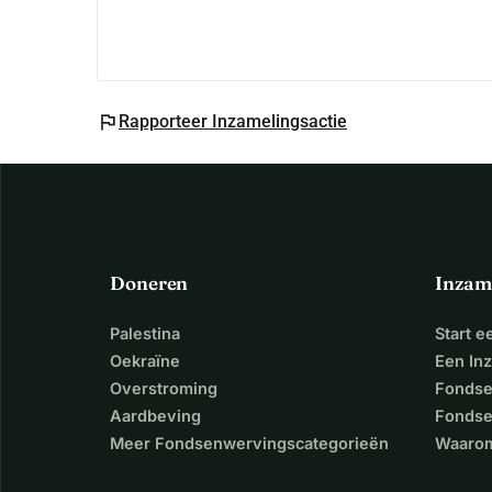
flag
Rapporteer Inzamelingsactie
Doneren
Inzam
Palestina
Start 
Oekraïne
Een In
Overstroming
Fondse
Aardbeving
Fondse
Meer Fondsenwervingscategorieën
Waarom