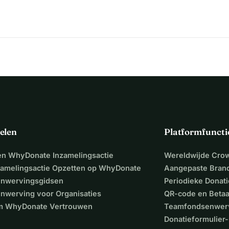
elen
Platformfuncti
een WhyDonate Inzamelingsactie
Wereldwijde Cro
zamelingsactie Opzetten op WhyDonate
Aangepaste Bran
nwervingsgidsen
Periodieke Donati
nwerving voor Organisaties
QR-code en Beta
 WhyDonate Vertrouwen
Teamfondsenwer
Donatieformulier-