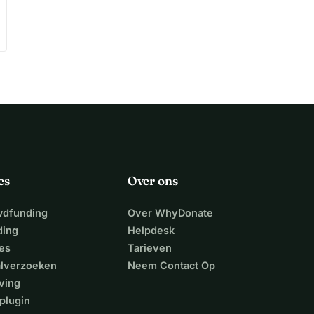
es
Over ons
wdfunding
Over WhyDonate
ding
Helpdesk
es
Tarieven
alverzoeken
Neem Contact Op
ving
plugin