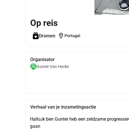
Op reis
location_on
Dromen
Portugal
Organisator
Gunter Van Hecke
Verhaal van je inzamelingsactie
Hallo,ik ben Gunter heb een zeldzame progressieve 
gaan