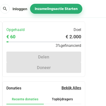
search
Inloggen
Inzamelingsactie Starten
Opgehaald
Doel
€ 60
€ 2.000
3%
gefinancierd
Delen
Doneer
Bekijk Alles
Donaties
Recente donaties
Topbijdragers