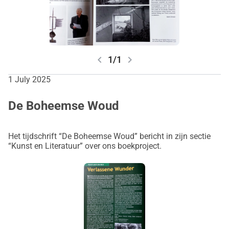
grafische drukvoorbereiding zijn in dit bedrag niet 
inbegrepen, alleen de pure drukkosten.
Wij danken u zeer voor uw ondersteuning!
chevron_left
chevron_right
1/1
Meer informatie over de Verlaten Wonderen op: 
www.verlassenewunder.eu
1 July 2025
Trailer 1
Trailer 3
De Boheemse Woud
Het tijdschrift “De Boheemse Woud” bericht in zijn sectie
“Kunst en Literatuur” over ons boekproject.