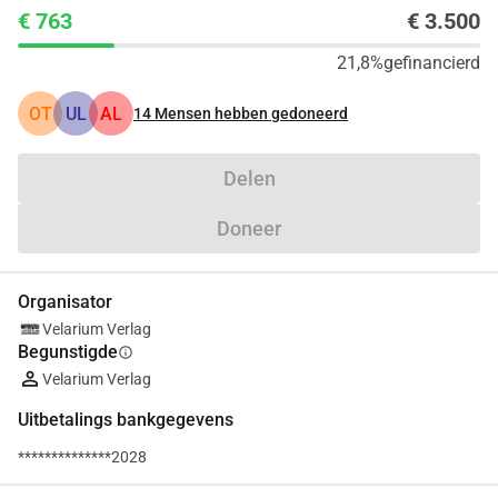
€ 763
€ 3.500
21,8%
gefinancierd
OT
UL
AL
14
Mensen hebben gedoneerd
Delen
Doneer
Organisator
Velarium Verlag
Begunstigde
info
Velarium Verlag
Uitbetalings bankgegevens
**************2028