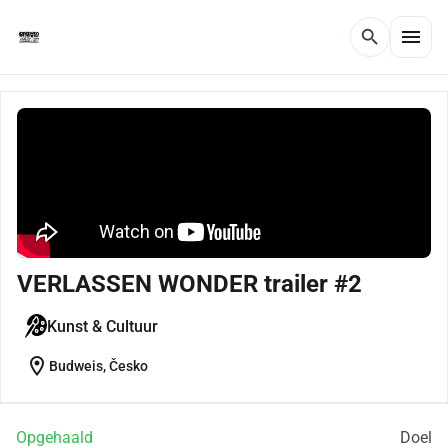
menu
search
VERLASSEN WONDER trailer #2
Kunst & Cultuur
location_on
Budweis, Česko
Opgehaald
Doel