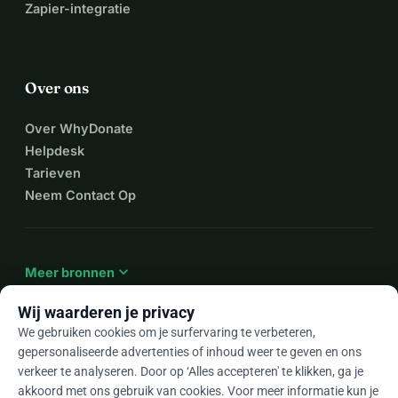
Zapier-integratie
Over ons
Over WhyDonate
Helpdesk
Tarieven
Neem Contact Op
expand_more
Meer bronnen
Wij waarderen je privacy
We gebruiken cookies om je surfervaring te verbeteren,
gepersonaliseerde advertenties of inhoud weer te geven en ons
arrow_drop_down
Nl
verkeer te analyseren. Door op ‘Alles accepteren' te klikken, ga je
akkoord met ons gebruik van cookies. Voor meer informatie kun je