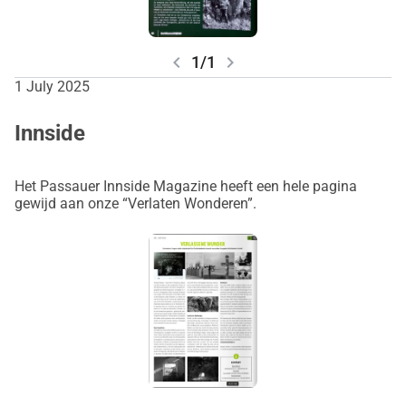
chevron_left
chevron_right
1/1
1 July 2025
Innside
Het Passauer Innside Magazine heeft een hele pagina
gewijd aan onze “Verlaten Wonderen”.