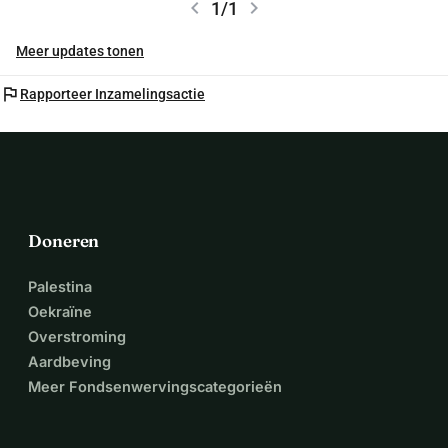
chevron_left
chevron_right
1/1
Meer updates tonen
flag
Rapporteer Inzamelingsactie
Doneren
Palestina
Oekraïne
Overstroming
Aardbeving
Meer Fondsenwervingscategorieën