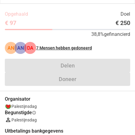
Opgehaald
Doel
€ 97
€ 250
38,8%
gefinancierd
AN
AN
DA
7
Mensen hebben gedoneerd
Delen
Doneer
Organisator
Palestijnsdag
Begunstigde
info
Palestijnsdag
Uitbetalings bankgegevens