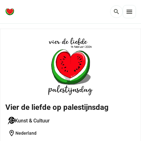
menu
search
Vier de liefde op palestijnsdag
Kunst & Cultuur
location_on
Nederland