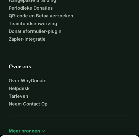
Aangepaste Branding
Periodieke Donaties
QR-code en Betaalverzoeken
Teamfondsenwerving
Donatieformulier-plugin
Zapier-integratie
Over ons
Over WhyDonate
Helpdesk
Tarieven
Neem Contact Op
expand_more
Meer bronnen