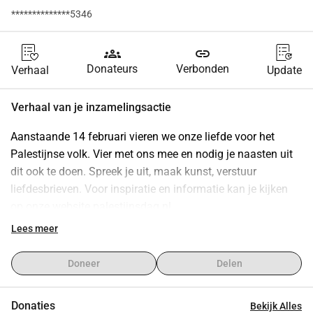
**************5346
groups
link
Donateurs
Verbonden
Verhaal
Update
Verhaal van je inzamelingsactie
Aanstaande 14 februari vieren we onze liefde voor het 
Palestijnse volk. Vier met ons mee en nodig je naasten uit 
dit ook te doen. Spreek je uit, maak kunst, verstuur 
liefdesbrieven. Voor inspiratie en informatie kan je kijken 
op onze website palestijnsdag.nl
We zijn een onafhankelijk initiatief en om het drukken van 
Lees meer
kaarten en stickers mogelijk te maken vragen we om 
donaties.
Doneer
Delen
De kosten zijn ongeveer als volgt:
• 50 euro per 100 stickers.
Donaties
Bekijk Alles
• 16 euro per 100 ansichtkaarten. 